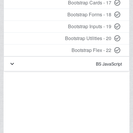
17 - Bootstrap Cards
check_circle_outline
18 - Bootstrap Forms
check_circle_outline
19 - Bootstrap Inputs
check_circle_outline
20 - Bootstrap Utilities
check_circle_outline
22 - Bootstrap Flex
check_circle_outline
keyboard_arrow_down
BS JavaScript