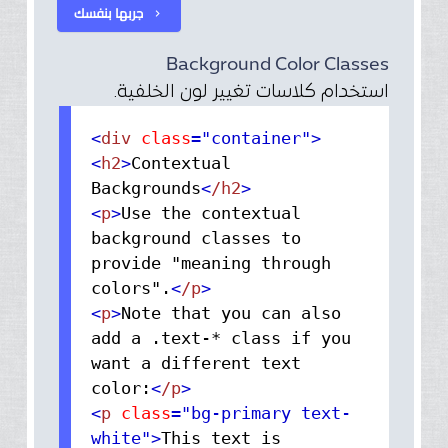
جربها بنفسك
chevron_right
Background Color Classes
استخدام كلاسات تغيير لون الخلفية.
<
div
class
="container"
>
<
h2
>
Contextual
Backgrounds
<
/h2
>
<
p
>
Use the contextual
background classes to
provide "meaning through
colors".
<
/p
>
<
p
>
Note that you can also
add a .text-* class if you
want a different text
color:
<
/p
>
<
p
class
="bg-primary text-
white"
>
This text is