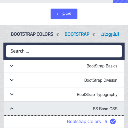
السابق
chevron_left
BOOTSTRAP COLORS
BOOTSTRAP
الشروحات
chevron_left
chevron_left
Search ...
keyboard_arrow_down
BootStrap Basics
keyboard_arrow_down
BootStrap Division
keyboard_arrow_down
BootStrap Typography
keyboard_arrow_down
BS Base CSS
5 - Bootstrap Colors
check_circle