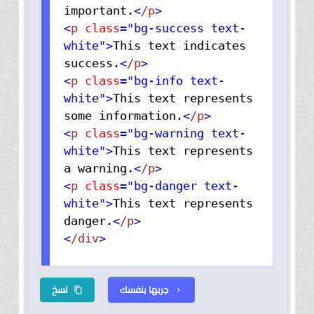
important.
<
/p
>
<
p
class
="bg-success text-
white"
>
This text indicates
success.
<
/p
>
<
p
class
="bg-info text-
white"
>
This text represents
some information.
<
/p
>
<
p
class
="bg-warning text-
white"
>
This text represents
a warning.
<
/p
>
<
p
class
="bg-danger text-
white"
>
This text represents
danger.
<
/p
>
<
/div
>
جربها بنفسك
نسخ
content_copy
chevron_right