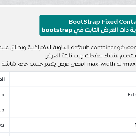
BootStrap Fixed Conta
 ذات العرض الثابت في bootstrap
con
ستخدم لانشاء صفحات ويب ثابتة العرض.
max
: له max-width اقصى عرض يتغير حسب حجم شاشة الزائر.
ال
< 576px
Ext
≥ 576px
≥768px