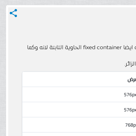
share
: هو default container الحاوية الافتراضية ويطلق عليه ايضا fixed container الحاوية الثابتة لانه وكما
عرض