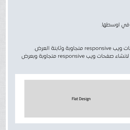
 في اوسطها.
وهو ايضا كلاس مجهز مسبقاً داخل bootstrap لانشاء صفحات ويب responsive متجاوبة وبعرض
Flat Design