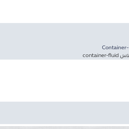
Container-
containe