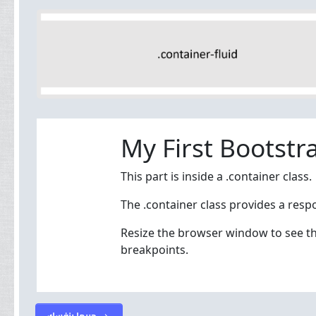
جربها بنفسك