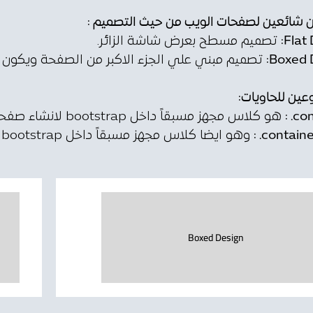
 شائعين لصفحات الويب من حيث التصميم :
Flat 
تصميم مسطح بعرض شاشة الزائر.
Boxed D
تصميم مبني علي الجزء الاكبر من الصفحة ويكون
عين للحاويات:
cont
هو كلاس مجهز مسبقاً داخل bootstrap لانشاء صفحات ويب responsive متجاوبة وثابتة العرض.
container-
Boxed Design