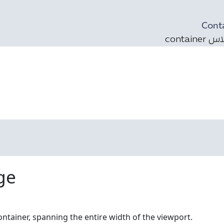
Conta
contai