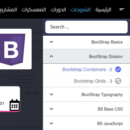
الرئيسية
الشروحات
الدورات
المعسكرات
المشاريع
short_text
Search ...
keyboard_arrow_down
BootStrap Basics
keyboard_arrow_down
BootStrap Division
2 - Bootstrap Containers
check_circle
3 - Bootstrap Grids
check_circle_outline
keyboard_arrow_down
BootStrap Typography
01 ديسمبر 021
keyboard_arrow_down
BS Base CSS
keyboard_arrow_down
BS JavaScript