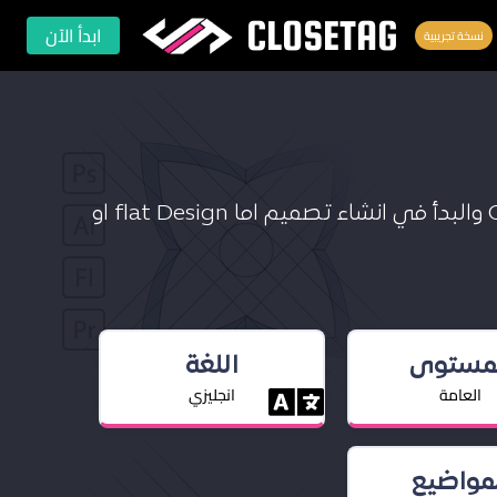
CLOSETAG
ابدأ الآن
نسخة تجريبية
ستتعلم في هذا الدرس استخدام ال Containers والبدأ في انشاء تصميم اما flat Design او
لمستوى
اللغة
العامة
انجليزي
لمواضيع