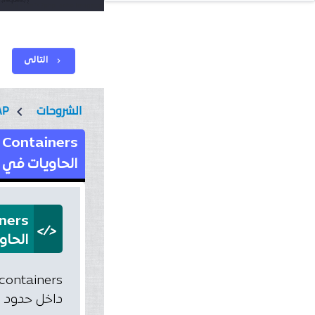
التالى
chevron_right
الشروحات
AP
chevron_left
 Containers
الحاويات في BootStrap
ners
</>
الحاويات
داخل حدود ص