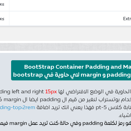
≥992px
≥1200px
Ext
BootStrap Container Padding and Ma
b
15px
لنغير من قيم ال padding ايضا ال margin كما نشاء وبطريقة متجاوبة.
فهذا يعني انك تريد اضافة
ding-top:2rem.
شياء.