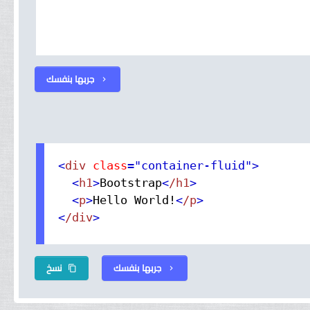
جربها بنفسك
chevron_right
<
div
 class
="container-fluid"
>
<
h1
>
Bootstrap
<
/h1
>
<
p
>
Hello World!
<
/p
>
<
/div
>
جربها بنفسك
نسخ
content_copy
chevron_right