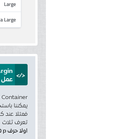
Large
ra Large
rgin
</>
عمل padding و margin لاي حاوية في ootstrap
Container الحاوية في الوضع الافتراضي لها Padding left and right
يمكننا باستخدام بوتستراب 
فمثلا عند كتابة كلاس pt-5 
تعرف ثلاث ا
اولا حرف p هو رمز لكلمة padding وفي حالة كنت تريد عمل margin فيمكنك استبداله بحرف m.