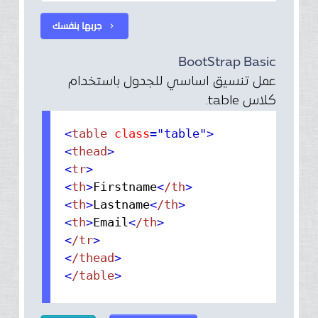
جربها بنفسك
chevron_right
BootStrap Basic
عمل تنسيق اساسي للجدول باستخدام
كلاس table.
<
table
class
="table"
>
<
thead
>
<
tr
>
<
th
>
Firstname
<
/th
>
<
th
>
Lastname
<
/th
>
<
th
>
Email
<
/th
>
<
/tr
>
<
/thead
>
<
/table
>