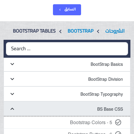
السابق
chevron_left
BOOTSTRAP TABLES
BOOTSTRAP
الشروحات
chevron_left
chevron_left
Search ...
keyboard_arrow_down
BootStrap Basics
keyboard_arrow_down
BootStrap Division
keyboard_arrow_down
BootStrap Typography
keyboard_arrow_down
BS Base CSS
5 - Bootstrap Colors
check_circle_outline