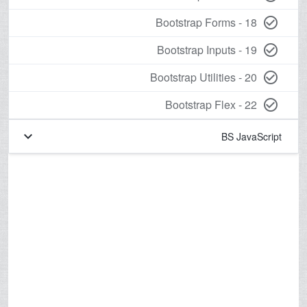
18 - Bootstrap Forms
check_circle_outline
19 - Bootstrap Inputs
check_circle_outline
20 - Bootstrap Utilities
check_circle_outline
22 - Bootstrap Flex
check_circle_outline
keyboard_arrow_down
BS JavaScript