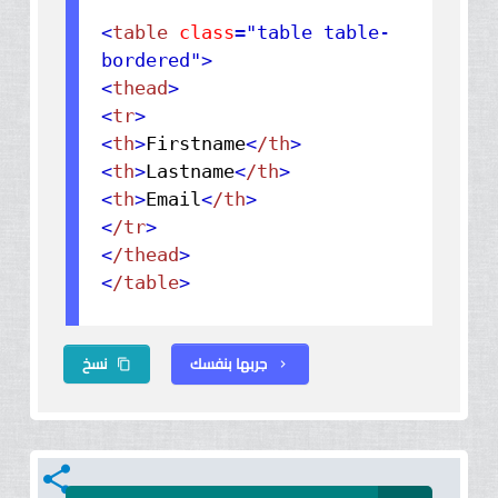
<
table
class
="table table-
bordered"
>
<
thead
>
<
tr
>
<
th
>
Firstname
<
/th
>
<
th
>
Lastname
<
/th
>
<
th
>
Email
<
/th
>
<
/tr
>
<
/thead
>
<
/table
>
جربها بنفسك
نسخ
content_copy
chevron_right
share