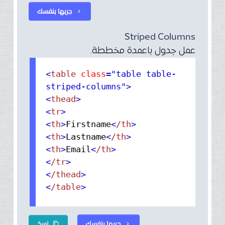
جربها بنفسك
chevron_right
Striped Columns
عمل جدول باعمدة مخططة.
<
table
class
="table table-
striped-columns"
>
<
thead
>
<
tr
>
<
th
>
Firstname
<
/th
>
<
th
>
Lastname
<
/th
>
<
th
>
Email
<
/th
>
<
/tr
>
<
/thead
>
<
/table
>
جربها بنفسك
نسخ
content_copy
chevron_right