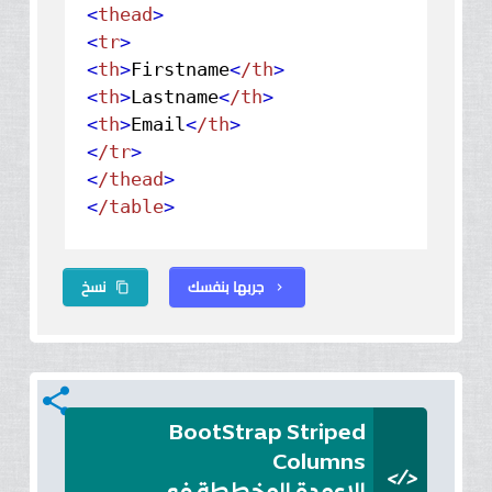
<
thead
>
<
tr
>
<
th
>
Firstname
<
/th
>
<
th
>
Lastname
<
/th
>
<
th
>
Email
<
/th
>
<
/tr
>
<
/thead
>
<
/table
>
جربها بنفسك
نسخ
content_copy
chevron_right
share
BootStrap Striped
Columns
</>