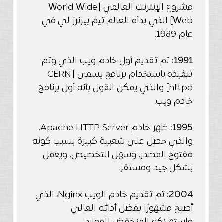
مشروع الإنترنت العالمي [
ide
W
orld
W
W
eb] الذي بدأه العالم تيم بيرنرز لي في
عام 1989.
1991:
تم تقديم أول خادم ويب الذي وتم
تنفيذه باستخدام برنامج يسمى [CERN
httpd] والذي يمكن القول بأنه أول برنامج
خادم ويب.
1995:
ظهر خادم Apache HTTP Server،
والذي حصل على شعبية كبيرة بسبب كونه
مفتوح المصدر، وسهل التخصيص، ويعمل
بشكل جيد ومستقر.
2004:
تم تقديم خادم الويب Nginx، الذي
أصبح مشهورًا بفضل أدائه العالي
واستهلاكه المنخفض للموارد.