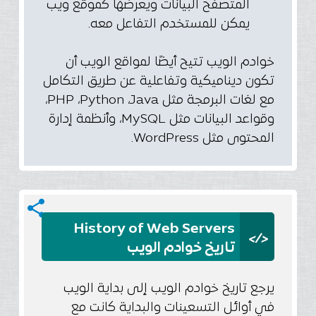
المتصفح البيانات ويعرضها كموقع ويب
يمكن للمستخدم التفاعل معه.
خوادم الويب تتيح أيضًا لمواقع الويب أن
تكون ديناميكية وتفاعلية عن طريق التكامل
مع لغات البرمجة مثل PHP ،Python ،Java،
وقواعد البيانات مثل MySQL، وأنظمة إدارة
المحتوى مثل WordPress.
share
History of Web Servers
</>
تاريخ خوادم الويب
يرجع تاريخ خوادم الويب إلى بداية الويب
في أوائل التسعينات والبداية كانت مع