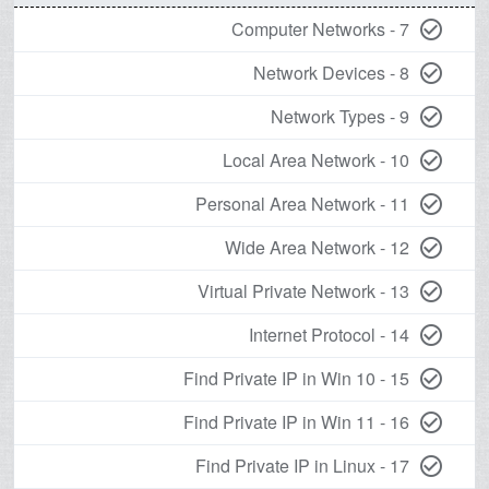
7 - Computer Networks
check_circle_outline
8 - Network Devices
check_circle_outline
9 - Network Types
check_circle_outline
10 - Local Area Network
check_circle_outline
11 - Personal Area Network
check_circle_outline
12 - Wide Area Network
check_circle_outline
13 - Virtual Private Network
check_circle_outline
14 - Internet Protocol
check_circle_outline
15 - Find Private IP in Win 10
check_circle_outline
16 - Find Private IP in Win 11
check_circle_outline
17 - Find Private IP in Linux
check_circle_outline