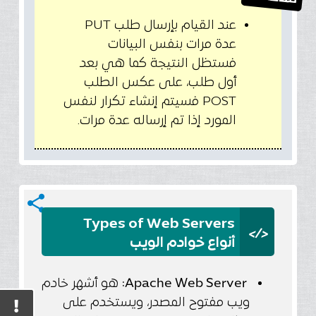
عند القيام
بإرسال
طلب PUT
عدة مرات بنفس البيانات
فست
ظل
النتيجة
كما هي بعد
أول طلب
، على عكس الطلب
POST
ف
سيتم
إنشاء تكرار لنفس
المورد
إذا تم إرساله عدة مرات.
share
Types of Web Servers
</>
أنواع خوادم الويب
Apache Web Server:
هو أشهر خادم
ويب مفتوح المصدر، ويستخدم على