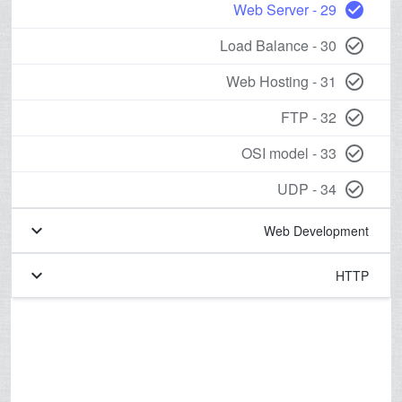
29 - Web Server
check_circle
30 - Load Balance
check_circle_outline
31 - Web Hosting
check_circle_outline
32 - FTP
check_circle_outline
33 - OSI model
check_circle_outline
34 - UDP
check_circle_outline
keyboard_arrow_down
Web Development
keyboard_arrow_down
HTTP