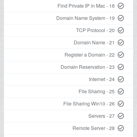
18 - Find Private IP in Mac
check_circle_outline
19 - Domain Name System
check_circle_outline
20 - TCP Protocol
check_circle_outline
21 - Domain Name
check_circle_outline
22 - Register a Domain
check_circle_outline
23 - Domain Reservation
check_circle_outline
24 - Internet
check_circle_outline
25 - File Sharing
check_circle_outline
26 - File Sharing Win10
check_circle_outline
27 - Servers
check_circle_outline
28 - Remote Server
check_circle_outline