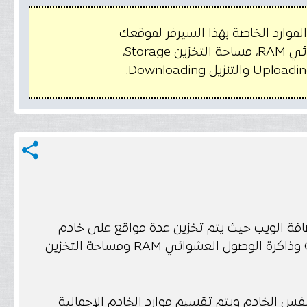
موارد الخاصة بهذا السيرفر لموقعك
الإلكتروني، مثل: وحدة المعالجة المركزية CPU، ذاكرة الوصول العشوائي RAM، مساحة التخزين Storage،
share
فة الويب حيث يتم تخزين عدة مواقع على خادم
واحد فقط، ويتم تقسيم موارد الخادم مثل وحدة المعالجة المركزية CPU وذاكرة الوصول العشوائي RAM ومساحة التخزين
 الخادم ويتم تقسيم موارد الخادم الإجمالية