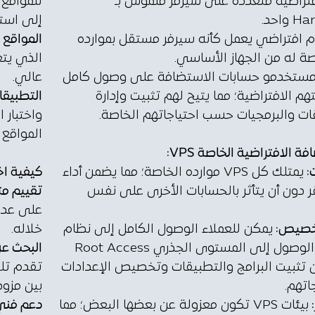
فتراضية متعددة على سيرفر ملموس بـ
للمواقع 
واحد.
إلى استق
 افتراضي يعمل كأنه سيرفر مستقل بموارده
المواقع ا
 له من الجهاز الأساسي.
الذي يتع
ستخدمو حسابات الاستضافة على وصول كامل
عالي.
هم الافتراضية؛ مما يتيح لهم تثبيت وإدارة
التطبيقات
ات والبرمجيات حسب احتياجاتهم الخاصة.
واختبار 
المواقع 
ة الافتراضية الخاصة VPS:
ت:
يمتلك كل VPS موارده الخاصة؛ مما يضمن أداء
كيفية اخت
 دون أن يتأثر بالحسابات الأخرى على نفس
تقييم مت
على عدد 
تخصيص:
يمكن للعملاء الوصول الكامل إلى نظام
خلاله.
التشغيل أو الوصول إلى المستوى الجذري Root Access
البحث ع
ثبيت البرامج والتطبيقات وتخصيص الإعدادات
تقدم تلك
تهم.
بين مزودي
:
بيئات VPS تكون معزولة عن بعضها البعض؛ مما
دعم فني