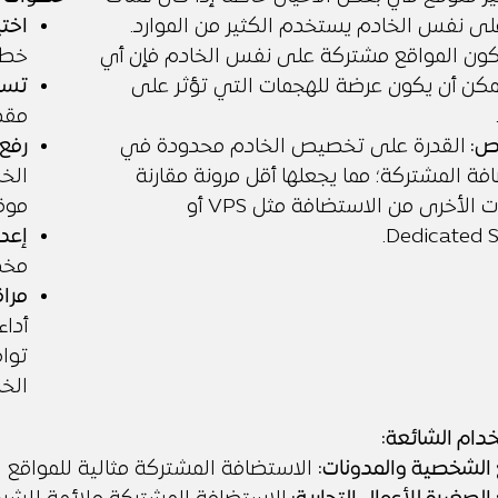
ى نفس الخادم يستخدم الكثير من الموارد.
اختي
ون المواقع مشتركة على نفس الخادم فإن أي
خطة
كن أن يكون عرضة للهجمات التي تؤثر على
تسج
مقد
ص:
القدرة على تخصيص الخادم محدودة في
رفع 
فة المشتركة؛ مما يجعلها أقل مرونة مقارنة
بالنوعيات الأخرى من الاستضافة مثل VPS أو
موق
Dedicated S
إعدا
مخص
مراق
أداء
تواف
الخا
دام الشائعة:
 الشخصية والمدونات:
الاستضافة المشتركة مثالية للمواقع ا