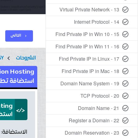
13 - Virtual Private Network
check_circle_outline
14 - Internet Protocol
check_circle_outline
15 - Find Private IP in Win 10
check_circle_outline
التالى
chevron_right
16 - Find Private IP in Win 11
check_circle_outline
الشروحات
GY
chevron_left
17 - Find Private IP in Linux
check_circle_outline
18 - Find Private IP in Mac
check_circle_outline
ion Hosting
استضافة تطبي
19 - Domain Name System
check_circle_outline
20 - TCP Protocol
check_circle_outline
ting
21 - Domain Name
check_circle_outline
</>
استضا
22 - Register a Domain
check_circle_outline
23 - Domain Reservation
check_circle_outline
الاستضافة:
ه