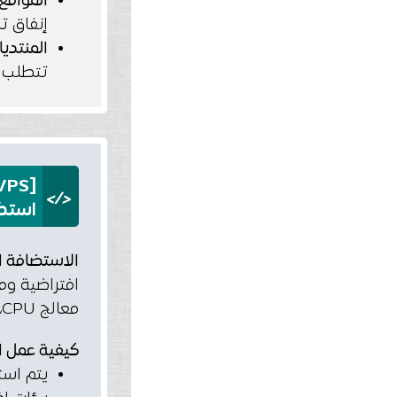
المواقع 
إنفاق ت
المنتدي
تتطلب م
[VPS] Virtual Private Server Hosting
</>
استضا
الاستضافة الا
معالج CPU، ذاكرة RAM، ومساحة تخزين؛ مما يمنحه أداءً واستقرارًا أعلى مقارنة بالاستضافة المشتركة.
كيفية عمل الا