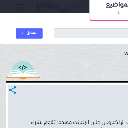
لمواضيع
4
السابق
chevron_left
W
share
كتروني على الإنترنت وعندما تقوم بشراء