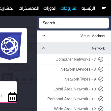
الرئيسية
الشروحات
الدورات
المعسكرات
المشاريع
short_text
Search ...
keyboard_arrow_down
Virtual Machine
keyboard_arrow_down
Network
7 - Computer Networks
check_circle_outline
8 - Network Devices
check_circle_outline
9 - Network Types
check_circle_outline
10 - Local Area Network
check_circle_outline
31 أبري
11 - Personal Area Network
check_circle_outline
12 - Wide Area Network
check_circle_outline