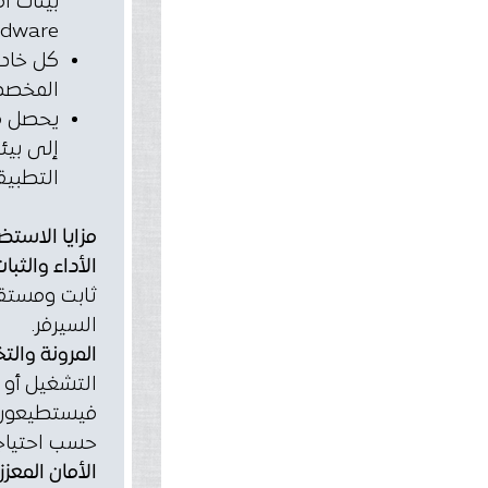
بيئات ا
Hardware 
كل خادم
المخصصة
يحصل م
إلى بيئت
التطبيق
مزايا الاستضاف
الأداء والثبا
ثابت ومستقر
السيرفر.
المرونة وال
فيستطيعون ت
حسب احتياجا
الأمان المعزز