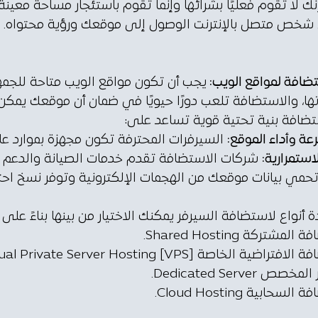
ك لا تقوم فعليًا بشرائها وإنما تقوم باستئجار مساحة معي
شخص متصل بالإنترنت الوصول إلى موقعك ورؤية محتواه.
ضافة لمواقع الويب:
يجب أن تكون مواقع الويب متاحة للجمه
تها، والاستضافة تلعب دورًا حيويًا في ضمان أن موقعك يم
ضافة بنية تحتية قوية تساعد على:
عة وأداء الموقع:
السيرفرات المحترفة تكون مجهزة بموارد ع
استمرارية:
شركات الاستضافة تقدم خدمات الصيانة والدعم ا
حمي بيانات موقعك من الهجمات الإلكترونية وتوفر نسخ احتي
 أنواع لاستضافة السيرفر يمكنك الاختيار من بينها بناءً على
مشتركة Shared Hosting.
راضية الخاصة [VPS] Virtual Private Server Hosting.
ص Dedicated Server.
سحابية Cloud Hosting.