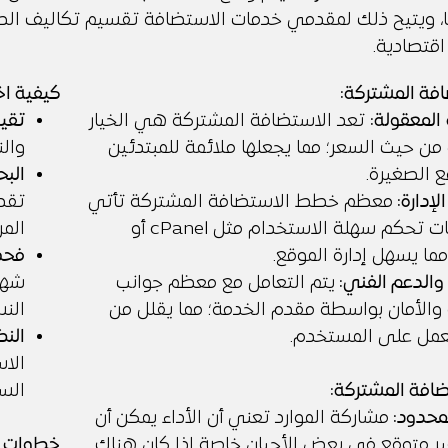
ا، ويتيح ذلك لمقدمي خدمات الاستضافة تقسيم تكاليف الص
اقتصادية.
افة المشتركة:
كيفية اخ
المعقولة:
تعد الاستضافة المشتركة هي الخيار
تقيي
من حيث السعر؛ مما يجعلها ملائمة للمبتدئين
والن
ع الصغيرة.
الب
لإدارة:
معظم خطط الاستضافة المشتركة تأتي
مع لوحات تحكم سهلة الاستخدام مثل cPanel أو
المر
فحص
 والدعم الفني:
يتم التعامل مع معظم جوانب
 والأمان بواسطة مقدم الخدمة؛ مما يقلل من
النس
عمل على المستخدم.
النظ
الاس
افة المشتركة:
السا
لمحدود:
مشاركة الموارد تعني أن الأداء يمكن أن
ر متوقع في بعض الأحيان خاصة إذا كان هناك
خطوات إع