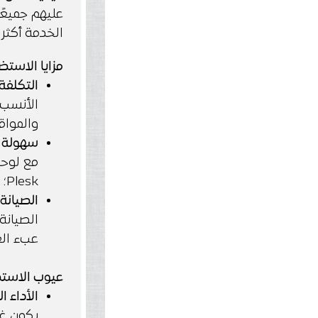
عليهم جميعً
الخدمة أكثر 
مزايا الاستض
التكلفة
الأنسب 
والمواق
سهولة ا
Plesk؛ مما يسهل إدارة الموقع.
الصيانة
الصيانة
عبء ال
عيوب الاستض
الأداء ا
يكون غي