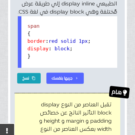
الطبيعي display inline إلي طريقة عرض
مٌختلفة وهي display block في لغة CSS.
{
border
:
red solid 1px
;
display
:
block
;
}
جربها بنفسك
نسخ
content_copy
chevron_right
هام
تقبل العناصر من النوع display
block التأثير الناتج عن خصائص
padding و margin و height و
width بعكس العناصر من النوع