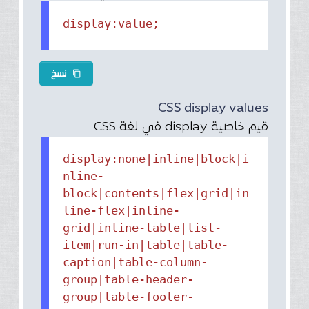
display:value;
نسخ
content_copy
CSS display values
قيم خاصية display في لغة CSS.
display:none|inline|block|i
nline-
block|contents|flex|grid|in
line-flex|inline-
grid|inline-table|list-
item|run-in|table|table-
caption|table-column-
group|table-header-
group|table-footer-