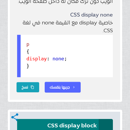
الويب دون ترك مكان له داخل صفحة الويب.
CSS display none
خاصية display مع القيمة none في لغة
CSS.
{
display
:
none
;
}
جربها بنفسك
نسخ
content_copy
chevron_right
share
CSS display block