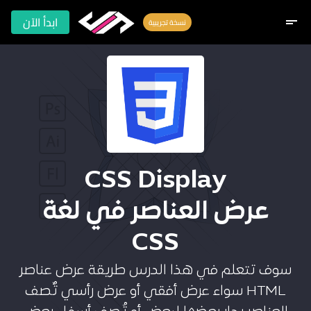
ابدأ الآن
short_text
نسخة تجريبية
CSS Display
عرض العناصر في لغة
CSS
سوف تتعلم في هذا الدرس طريقة عرض عناصر
HTML سواء عرض أفقي أو عرض رأسي تٌصف