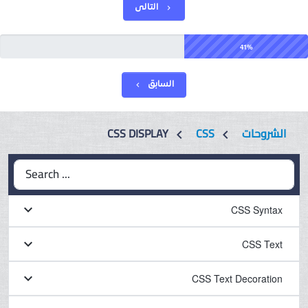
التالى
chevron_right
41%
السابق
chevron_left
CSS DISPLAY
CSS
الشروحات
chevron_left
chevron_left
Search ...
keyboard_arrow_down
CSS Syntax
keyboard_arrow_down
CSS Text
keyboard_arrow_down
CSS Text Decoration