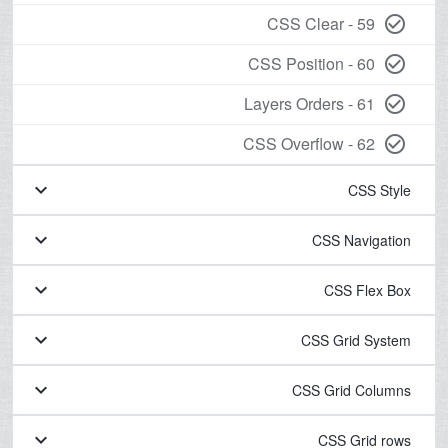
59 - CSS Clear
check_circle_outline
60 - CSS Position
check_circle_outline
61 - Layers Orders
check_circle_outline
62 - CSS Overflow
check_circle_outline
keyboard_arrow_down
CSS Style
keyboard_arrow_down
CSS Navigation
keyboard_arrow_down
CSS Flex Box
keyboard_arrow_down
CSS Grid System
keyboard_arrow_down
CSS Grid Columns
keyboard_arrow_down
CSS Grid rows