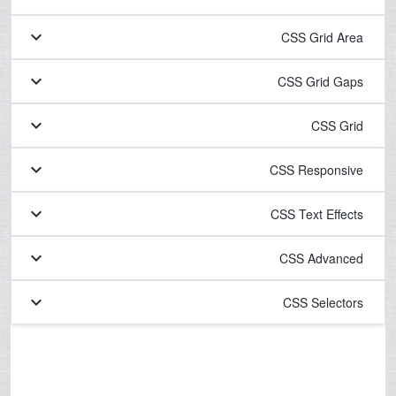
keyboard_arrow_down
CSS Grid Area
keyboard_arrow_down
CSS Grid Gaps
keyboard_arrow_down
CSS Grid
keyboard_arrow_down
CSS Responsive
keyboard_arrow_down
CSS Text Effects
keyboard_arrow_down
CSS Advanced
keyboard_arrow_down
CSS Selectors