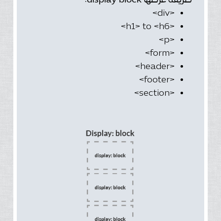
طريقة عرضها display block:
<div>
<h1> to <h6>
<p>
<form>
<header>
<footer>
<section>