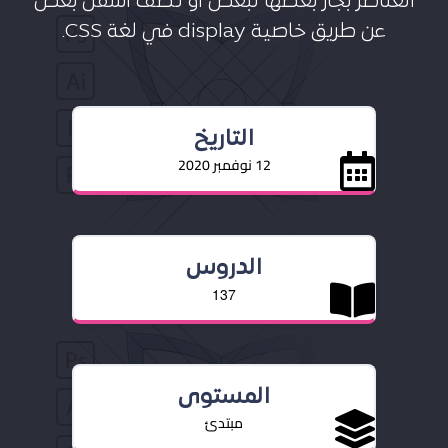
العناصر بجار بعضها لبعض أو تُصف أسفل بعض
عن طريق خاصية display في لغة CSS.
التاريخ
12 نوفمبر 2020
الدروس
137
المستوى
مبتدئ