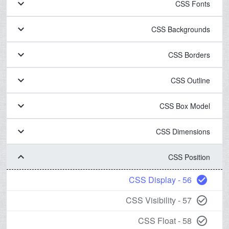
keyboard_arrow_down
CSS Fonts
keyboard_arrow_down
CSS Backgrounds
keyboard_arrow_down
CSS Borders
keyboard_arrow_down
CSS Outline
keyboard_arrow_down
CSS Box Model
keyboard_arrow_down
CSS Dimensions
keyboard_arrow_down
CSS Position
56 - CSS Display
check_circle
57 - CSS Visibility
check_circle_outline
58 - CSS Float
check_circle_outline