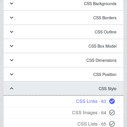
keyboard_arrow_down
CSS Backgrounds
keyboard_arrow_down
CSS Borders
keyboard_arrow_down
CSS Outline
keyboard_arrow_down
CSS Box Model
keyboard_arrow_down
CSS Dimensions
keyboard_arrow_down
CSS Position
keyboard_arrow_down
CSS Style
63 - CSS Links
check_circle
64 - CSS Images
check_circle_outline
65 - CSS Lists
check_circle_outline