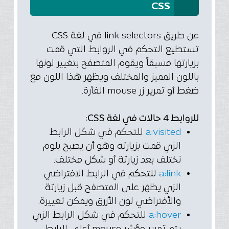
CSS
عن طريق link selectors في لغة CSS
تستطيع التحكم في الروابط التي قمت
بزيارتها مسبقاً ويقوم المتصفح بتغيير لونها
باللون المميز والمختلف ويظهر هذا اللون مع
ضغط أو تمرير زر mouse الفأرة.
للروابط 4 حالات في لغة CSS:
a:visited
للتحكم في شكل الرابط
الزي قمت بزيارته وهو أن يصبح بلوم
نختلف بعد زيارتة أو شكل مختلف.
a:link
للتحكم في الرابط الافتراضي
الزي يظهر على المتصفح قبل زيارتة
والأفتراضي لون الأزرق ويمكن تغييرة.
a:hover
للتحكم في شكل الرابط الزي