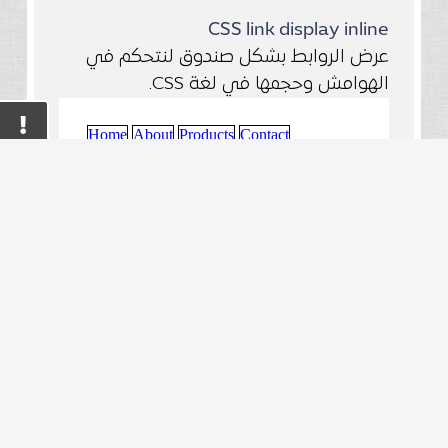
CSS link display inline
عرض الروابط بشكل صندوق لنتحكم في
الهوامش وحجمها في لغة CSS.
جربها بنفسك
chevron_right
CSS add padding to link
إضافة هوامش داخلية للروابط في لغة
CSS.