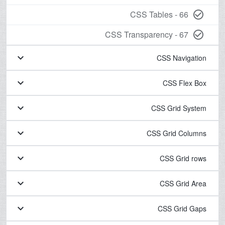
66 - CSS Tables
check_circle_outline
67 - CSS Transparency
check_circle_outline
keyboard_arrow_down
CSS Navigation
keyboard_arrow_down
CSS Flex Box
keyboard_arrow_down
CSS Grid System
keyboard_arrow_down
CSS Grid Columns
keyboard_arrow_down
CSS Grid rows
keyboard_arrow_down
CSS Grid Area
keyboard_arrow_down
CSS Grid Gaps