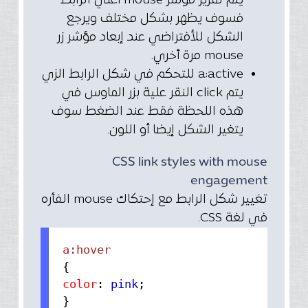
يتم تمرير مؤشر mouse أعلي الرابط
فسوف يظهر بشكل مختلف ويرجع
الشكل للأفتراضي عند إبعاد مؤشر زر
mouse مرة أخري.
a:active
للتحكم في شكل الرابط الزي
يتم click النقر علية بزر الماوس في
هذه اللحظة فقط عند الضغط سوف
يتغير الشكل إيضا أو اللون.
CSS link styles with mouse
engagement
تغيير شكل الرابط مع إحتكاك mouse الفأره
في لغة CSS.
{
color
:
pink
;
}