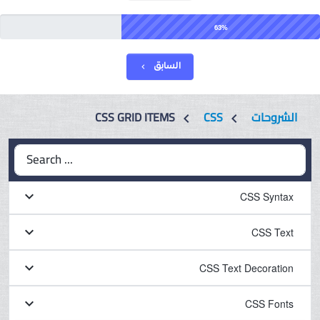
63%
السابق
chevron_left
الشروحات
CSS
CSS GRID ITEMS
chevron_left
chevron_left
Search ...
keyboard_arrow_down
CSS Syntax
keyboard_arrow_down
CSS Text
keyboard_arrow_down
CSS Text Decoration
keyboard_arrow_down
CSS Fonts