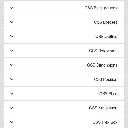
keyboard_arrow_down
CSS Backgrounds
keyboard_arrow_down
CSS Borders
keyboard_arrow_down
CSS Outline
keyboard_arrow_down
CSS Box Model
keyboard_arrow_down
CSS Dimensions
keyboard_arrow_down
CSS Position
keyboard_arrow_down
CSS Style
keyboard_arrow_down
CSS Navigation
keyboard_arrow_down
CSS Flex Box