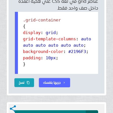
عناصر grid في لغة CSS علي هئية أعمدة
داخل صف واحد فقط.
{
display
:
grid
;
grid-template-columns
:
auto
auto auto auto auto auto
;
background-color
:
#2196F3
;
padding
:
10px
;
}
جربها بنفسك
نسخ
content_copy
chevron_right
share