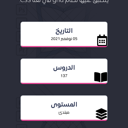
ينطبق عليها نظام grid في لغة CSS.
التاريخ
05 نوفمبر 2021
الدروس
137
المستوى
مبتدئ