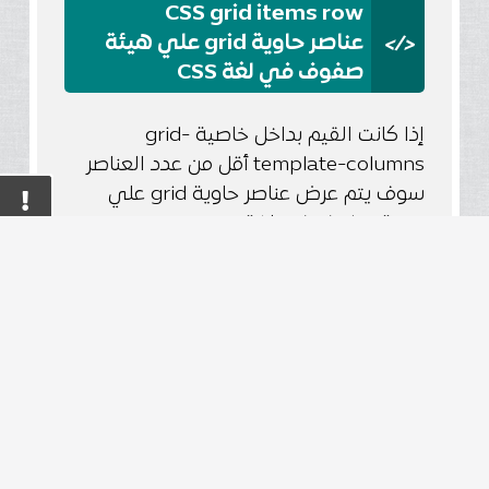
CSS grid items row
</>
عناصر حاوية grid علي هيئة
صفوف في لغة CSS
إذا كانت القيم بداخل خاصية grid-
template-columns أقل من عدد العناصر
سوف يتم عرض عناصر حاوية grid علي
هيئة صفوف في لغة CSS.