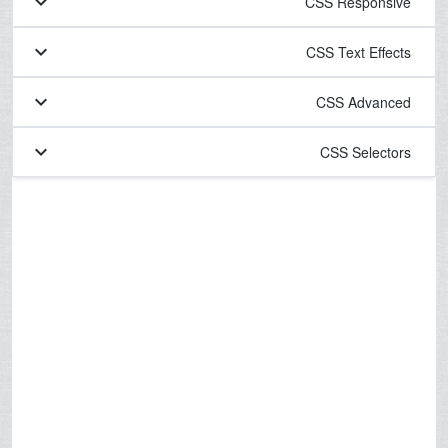
keyboard_arrow_down
CSS Responsive
keyboard_arrow_down
CSS Text Effects
keyboard_arrow_down
CSS Advanced
keyboard_arrow_down
CSS Selectors