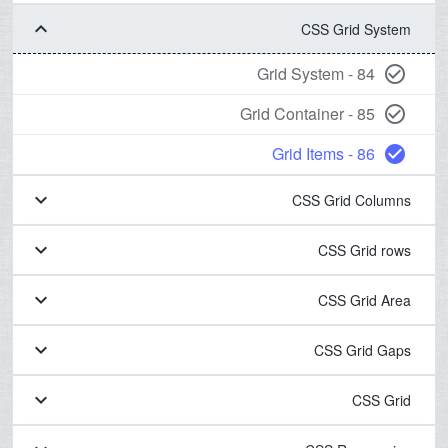
keyboard_arrow_down
CSS Grid System
84 - Grid System
check_circle_outline
85 - Grid Container
check_circle_outline
86 - Grid Items
check_circle
keyboard_arrow_down
CSS Grid Columns
keyboard_arrow_down
CSS Grid rows
keyboard_arrow_down
CSS Grid Area
keyboard_arrow_down
CSS Grid Gaps
keyboard_arrow_down
CSS Grid