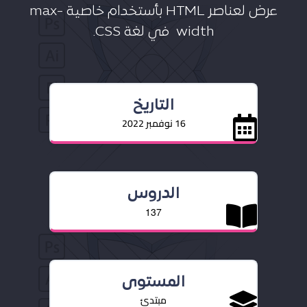
عرض لعناصر HTML بأستخدام خاصية max-
width في لغة CSS.
التاريخ
16 نوفمبر 2022
الدروس
137
المستوى
مبتدئ