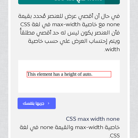
في حال أن أقصي عرض للعنصر مُحدد بقيمة
none مع خاصية max-width في لغة CSS
فأن العنصر يكون ليس له حد أقصي مطلقاًُ
ويتم إحتساب العرض علي حسب خاصية
width.
جربها بنفسك
chevron_right
CSS max width none
خاصية max-width والقيمة none في لغة
CSS.