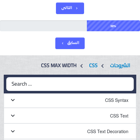
التالى
chevron_right
38%
السابق
chevron_left
الشروحات
CSS
CSS MAX WIDTH
chevron_left
chevron_left
Search ...
keyboard_arrow_down
CSS Syntax
keyboard_arrow_down
CSS Text
keyboard_arrow_down
CSS Text Decoration