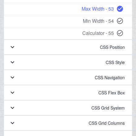
53 - Max Width
check_circle
54 - Min Width
check_circle_outline
55 - Calculator
check_circle_outline
keyboard_arrow_down
CSS Position
keyboard_arrow_down
CSS Style
keyboard_arrow_down
CSS Navigation
keyboard_arrow_down
CSS Flex Box
keyboard_arrow_down
CSS Grid System
keyboard_arrow_down
CSS Grid Columns