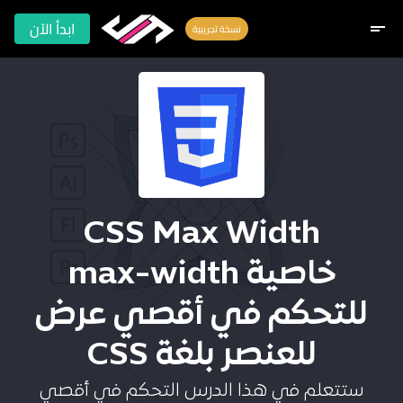
ابدأ الآن
short_text
نسخة تجريبية
CSS Max Width
خاصية max-width
للتحكم في أقصي عرض
للعنصر بلغة CSS
ستتعلم في هذا الدرس التحكم في أقصي