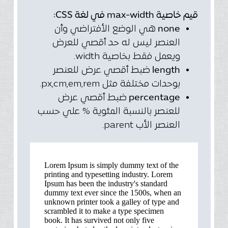
قيم خاصية max-width في لغة CSS:
none
هي الوضع الأفتراضي وأن
العنصر ليس له حد أقصي للعرض
ويعمل فقط بخاصية width.
length
ضبط أقصي عرض للعنصر
بوحدات مختلفة مثل px,cm,em,rem.
percentage
ضبط أقصي عرض
للعنصر بالنسبة المئوية % علي حسب
العنصر الأب parent.