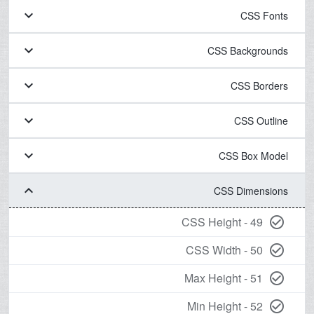
keyboard_arrow_down
CSS Fonts
keyboard_arrow_down
CSS Backgrounds
keyboard_arrow_down
CSS Borders
keyboard_arrow_down
CSS Outline
keyboard_arrow_down
CSS Box Model
keyboard_arrow_down
CSS Dimensions
49 - CSS Height
check_circle_outline
50 - CSS Width
check_circle_outline
51 - Max Height
check_circle_outline
52 - Min Height
check_circle_outline