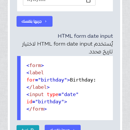
جربها بنفسك
chevron_right
HTML form date input
يُستخدم HTML form date input لاختيار
تاريخ محدد.
<
form
>
<
label
for
="birthday"
>
Birthday:
<
/label
>
<
input
type
="date"
id
="birthday"
>
<
/form
>
جربها بنفسك
نسخ