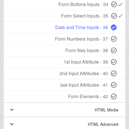
34 - Form Buttons Inputs
check_circle_outline
check
35 - Form Select Inputs
check_circle_outline
check
36 - Date and Time Inputs
check_circle
37 - Form Numbers Inputs
check_circle_outline
38 - Form files Inputs
check_circle_outline
39 - 1st Input Attribute
check_circle_outline
40 - 2nd Input Attributes
check_circle_outline
41 - last Input Attributes
check_circle_outline
42 - Form Elements
check_circle_outline
keyboard_arrow_down
HTML Media
keyboard_arrow_down
HTML Advanced