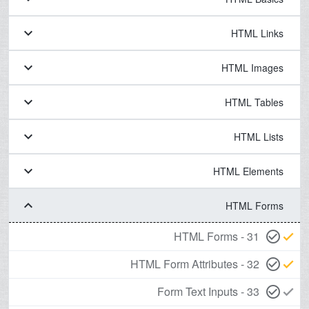
keyboard_arrow_down
HTML Links
keyboard_arrow_down
HTML Images
keyboard_arrow_down
HTML Tables
keyboard_arrow_down
HTML Lists
keyboard_arrow_down
HTML Elements
keyboard_arrow_down
HTML Forms
31 - HTML Forms
check_circle_outline
check
32 - HTML Form Attributes
check_circle_outline
check
33 - Form Text Inputs
check_circle_outline
check