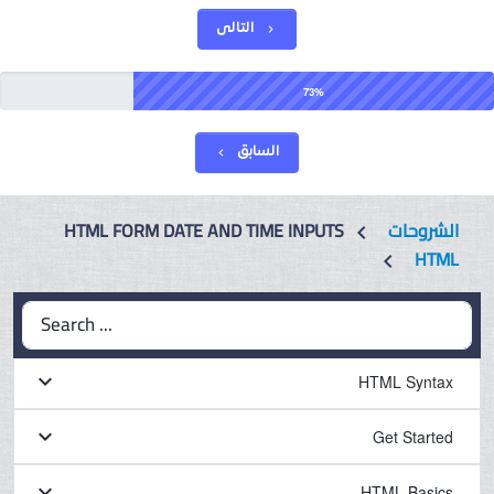
التالى
chevron_right
73%
السابق
chevron_left
HTML FORM DATE AND TIME INPUTS
الشروحات
chevron_left
HTML
chevron_left
Search ...
keyboard_arrow_down
HTML Syntax
keyboard_arrow_down
Get Started
keyboard_arrow_down
HTML Basics