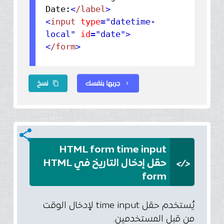
Date:
<
/label
>
<
input
type
="datetime-
local"
id
="date"
>
<
/form
>
جربها بنفسك
نسخ
content_copy
chevron_right
share
HTML form time input
</>
حقل إدخال التاريخ في HTML
form
يُستخدم حقل time input لإدخال الوقت
من قبل المستخدمين.