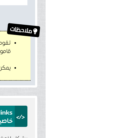
ملاحظات
تقوم
قاموا
يمكن 
Iinks
</>
خاصية Target بداخل الروابط