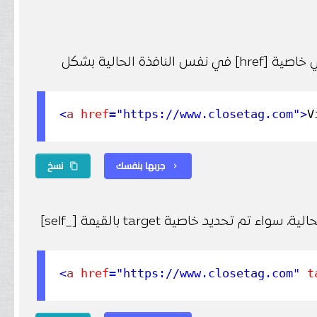
عند عدم تحديد خاصية [target]، سيفتح المتصفح الصفحة الموجودة في خاصية [href] في نفس النافذة الحالية بشكل
<
a
href
="https://www.closetag.com"
>
V
جربها بنفسك
نسخ
content_copy
chevron_right
سيفتح المتصفح الصفحة المحددة في خاصية href في نفس النافذة الحالية، سواء تم تحديد خاصية target بالقيمة [_self]
<
a
href
="https://www.closetag.com"
ta