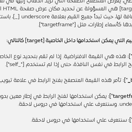
ي، يعرض المتصفح الصفحة التي تريد الذهاب إليها في نفس 
الخاصي
القيمة المضافة لها، حيث تبدأ جميع
أسماء إطارات، مثل ["targetframe"].
التي يمكن استخدامها داخل الخاصية [target] كالتالي:
"]
الرابط في نفس النافذة، حتى إذا لم تستخدم ["_self"].
_
"]:
تأمر هذه القيمة المتصفح بفتح الرابط في علامة تبويب
يمكن استخدامها لفتح الرابط في إطار معين بدو
خدامها في دروس لاحقة.
"]
سنتعرف علي استخدامها في دروس لاحقة.