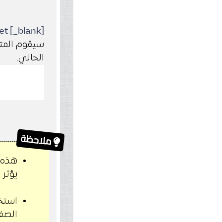
et [_blank]
الحالي.
ملاحظة
هذه ا
يؤثر 
الصفح