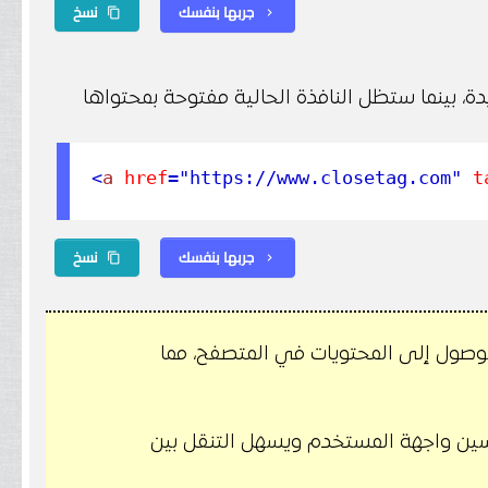
جربها بنفسك
نسخ
content_copy
chevron_right
 المحددة في خاصية href في نافذة جديدة، بينما ستظل النافذة الحالية مفتوحة بمحتواها
<
a
href
="https://www.closetag.com"
ta
جربها بنفسك
نسخ
content_copy
chevron_right
لوصول إلى المحتويات في المتصفح، مما
خاصية [target] يساهم في تحسين واجهة المستخدم ويسهل التنقل بين