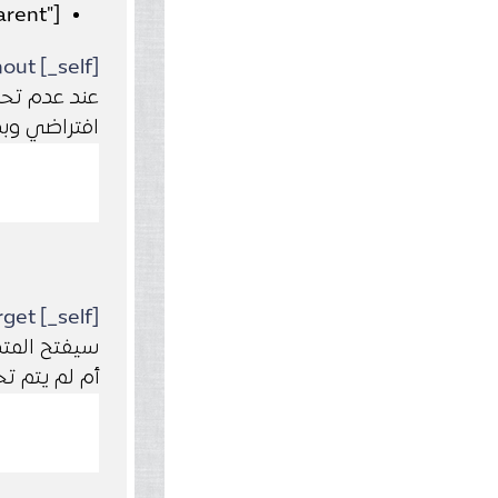
["parent
out [_self]
افتراضي وبدون 
get [_self]
أم لم يتم تح