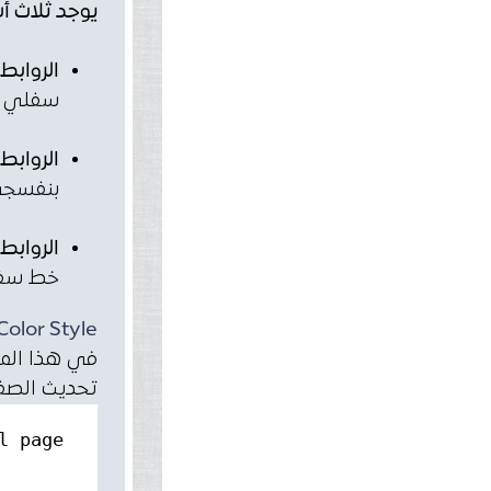
يوجد ثلاث أشكال افتر
الروابط التي
سفلي [underline] ولون أز
الروابط التي
بنفسجي
الروابط النش
خط سفل
Color Style
في هذا المثا
تحديث الصفحة
l page