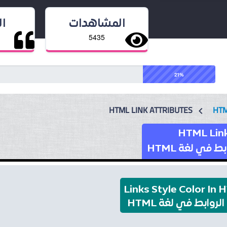
المشاهدات
ا
5435
21%
HTML LINK ATTRIBUTES
HT
chevron_left
HTML Link
في لغة HTML
Links Style Color In
الروابط في لغة HTML