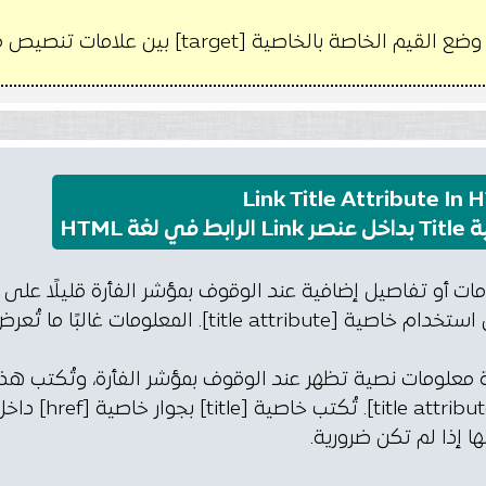
م الخاصة بالخاصية [target] بين علامات تنصيص مزدوجة [" "] أو مفردة [' '].
Link Title Attribute In
بط في لغة HTML
]. المعلومات غالبًا ما تُعرض كنص منبثق عند تحريك الفأرة فوق العنصر.
 معلومات نصية تظهر عند الوقوف بمؤشر الفأرة، وتُكتب هذ
ا إذا لم تكن ضرورية.