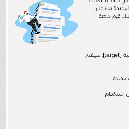
النافذة الحالية.
ة [target] هي المسؤولة عن تحديد مكان عرض صفحة HTML الجديدة بناءً على
 القيم بعلامة underscore [_]، باستثناء قيم خاصة
هذه هي القيمة الافتراضية. إذا لم تقم بتحديد نوع الخاصية [target]، سيفتح
 جديدة.
ن استخدام