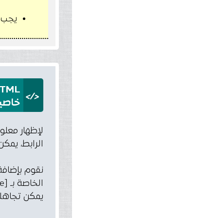
يجب وضع القي
 HTML
</>
خاصية Title بداخل عنصر Link الرا
الرابط، يمكن استخدام خاصية [title attribute
نقوم بإضافة
يمكن تجاهله