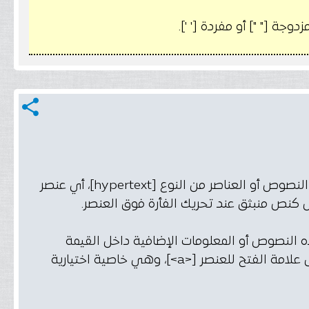
share
لإظهار معلومات أو تفاصيل إضافية عند الوقوف بمؤشر الفأرة قليلًا على النصوص أو العناصر من النوع [hypertext]، أي عنصر
ه النصوص أو المعلومات الإضافية داخل القيمة
الخاصة بـ [title attribute]. تُكتب خاصية [title] بجوار خاصية [href] داخل علامة الفتح للعنصر [<a>]، وهي خاصية اختيارية