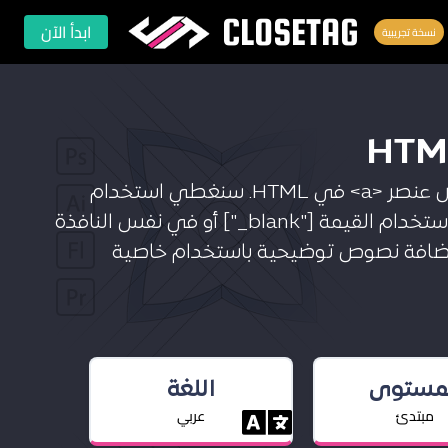
CLOSETAG
ابدأ الآن
نسخة تجريبية
في هذا الدرس، ستتعلم كيفية تخصيص خصائص عنصر <a> في HTML. سنغطي استخدام
خاصية [target] لفتح الروابط في نوافذ جديدة باستخدام القيمة ["blank_"] أو في نفس النافذة
ضافة إلى كيفية إضافة نصوص توضيحية باستخدام خاصية
لمستوى
اللغة
مبتدئ
عربي