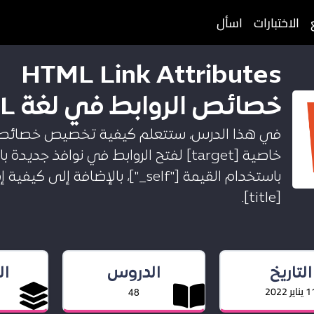
الاختبارات
اسأل
HTML Link Attributes
خصائص الروابط في لغة HTML
باستخدام القيمة ["self_"]، بالإ
[title].
التاريخ
الدروس
ا
ناير 2022
48