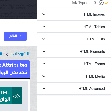
13 - Link Types
check_circle_outline
check
keyboard_arrow_down
HTML Images
keyboard_arrow_down
HTML Tables
التالى
chevron_right
keyboard_arrow_down
HTML Lists
keyboard_arrow_down
HTML Elements
الشروحات
ML
chevron_left
keyboard_arrow_down
HTML Forms
 Attributes
خصائص الروابط 
keyboard_arrow_down
HTML Media
keyboard_arrow_down
HTML Advanced
 HTML
</>
ألوان 