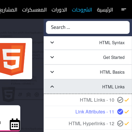
الرئيسية
الشروحات
الدورات
المعسكرات
المشاريع
short_text
Search ...
keyboard_arrow_down
HTML Syntax
keyboard_arrow_down
Get Started
keyboard_arrow_down
HTML Basics
keyboard_arrow_down
HTML Links
10 - HTML Links
check_circle_outline
check
11 - Link Attributes
check_circle
check
11 ي
12 - HTML Hyperlinks
check_circle_outline
check