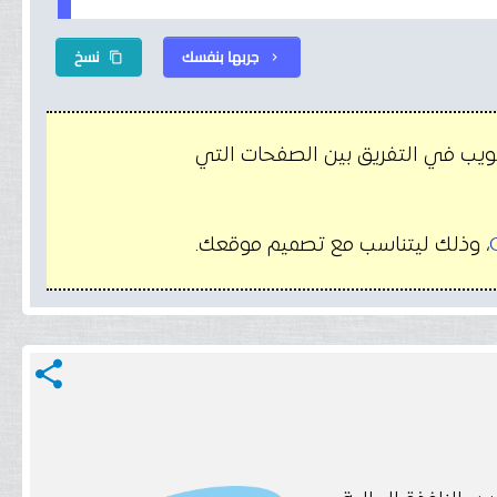
جربها بنفسك
نسخ
content_copy
chevron_right
يب في التفريق بين الصفحات التي
، وذلك ليتناسب مع تصميم موقعك.
share