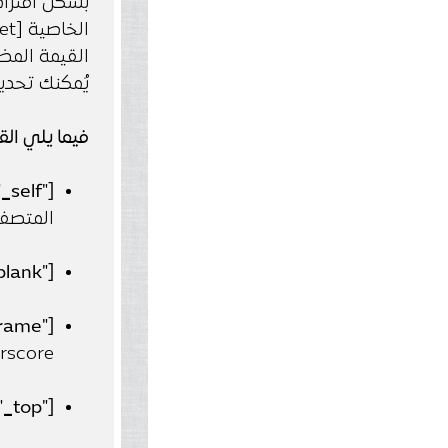
بشكل افتراض
يُمكنك تحديدها ك
فيما يلي القيم 
:
_
["self
المتصفح 
["blank
["targetframe"]:
underscore. وسنتعرف علي است
:
_
["top