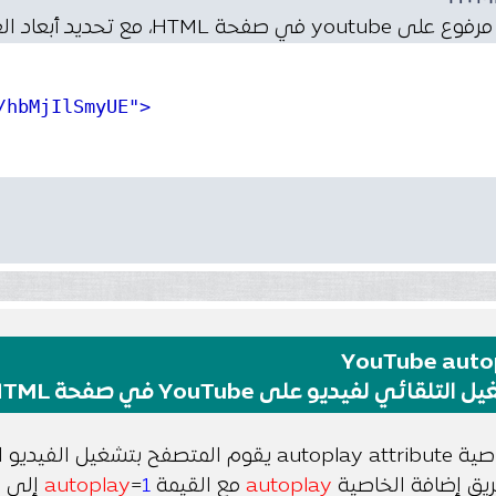
د أبعاد العرض من خلال استخدام خاصيتي width وheight.
/hbMjIlSmyUE"
>
YouTube auto
التلقائي لفيديو على YouTube في صفحة HTML
يق إضافة الخاصية
autoplay
مع القيمة
1
=
autoplay