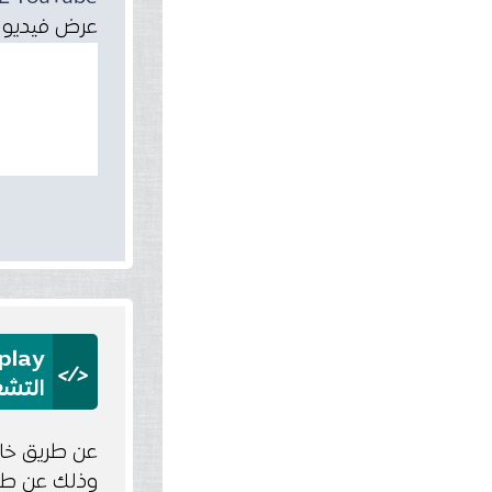
عرض فيديو مرفوع على youtube في صفحة HTML، مع تحدي
play
</>
التشغيل 
وذلك عن طر