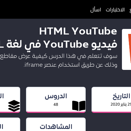
الاختبارات
اسأل
HTML YouTube
فيديو YouTube في لغة HTML
وذلك عن طريق استخدام عنصر iframe.
التاريخ
الدروس
ا
ناير 2020
48
المشاهدات
ا