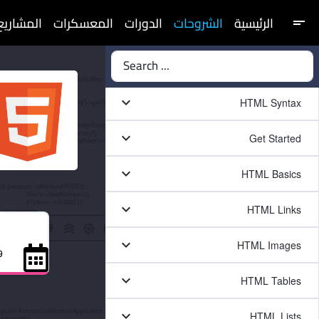
الرئيسية
الشروحات
الدورات
المعسكرات
المشاريع
short_text
Search ...
keyboard_arrow_down
HTML Syntax
keyboard_arrow_down
Get Started
keyboard_arrow_down
HTML Basics
keyboard_arrow_down
HTML Links
keyboard_arrow_down
HTML Images
29 ي
keyboard_arrow_down
HTML Tables
keyboard_arrow_down
HTML Lists