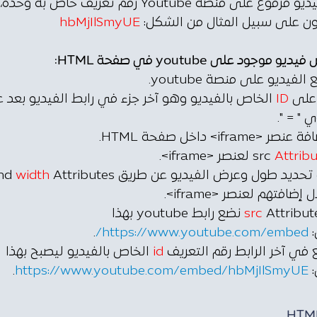
يمتلك كل فيديو مرفوع على منصة Youtube رقم تعريف خاص به وحده،
ن على سبيل المثال من الشكل:
hbMjIlSmyUE
جود على youtube في صفحة HTML:
الفيديو على منصة youtube.
على
ID
الخاص بالفيديو وهو آخر جزء في رابط الفيديو بعد ع
 " = ".
<iframe> داخل صفحة HTML.
Attribu
لعنصر <iframe>.
تحديد طول وعرض الفيديو عن طريق
Attributes
width
nd
إضافتهم لعنصر <iframe>.
src
Attribute نضع رابط youtube بهذا
:
https://www.youtube.com/embed/
.
 في آخر الرابط رقم التعريف
id
الخاص بالفيديو ليصبح بهذا
:
https://www.youtube.com/embed/hbMjIlSmyUE
.
HTM