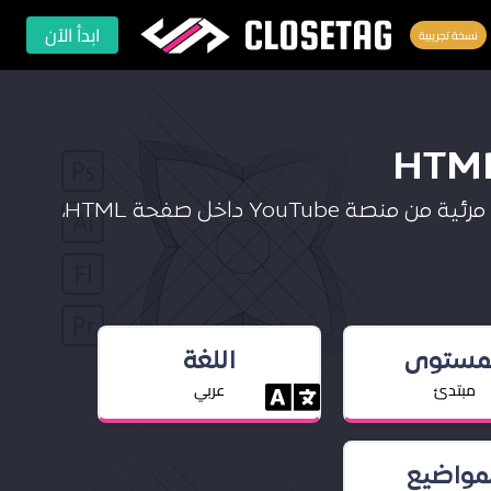
CLOSETAG
ابدأ الآن
نسخة تجريبية
سوف تتعلم في هذا الدرس كيفية عرض مقاطع مرئية من منصة YouTube داخل صفحة HTML،
لمستوى
اللغة
مبتدئ
عربي
لمواضيع