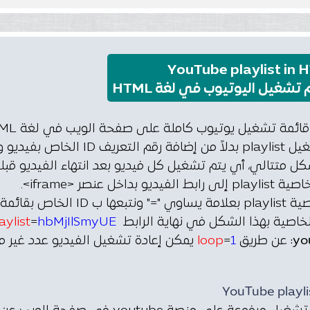
YouTube playlist in 
 تشغيل اليوتيوب في لغة HTML
بقائمة التشغيل playlist بدل
ل متتالي، أي يتم تشغيل كل فيديو بعد انتهاء الفيديو قبله
الفيديو بداخل عنصر <iframe>.
الخاص بقائمة التشغيل playlist.
خاصية بهذا الشكل في نهاية الرابط
hbMjIlSmyUE.
=
aylist
yo
: عن طريق
1
=
loop
يمكن إعادة تشغيل الفيديو عدد غير م
YouTube playli