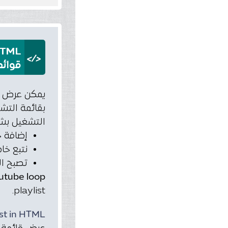
HTML
</>
قوائم
التشغيل بشك
إضافة خاصية playlist إلى رابط 
نتبع خاصية playlist بعلامة يساوي "=" ونتبعها ب ID 
تصبح ال
utube loop
playlist.
st in HTML