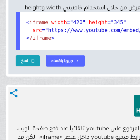
<
iframe
 width
="420"
 height
="345"
  src
="https://www.youtube.com/embed
<
/iframe
>
جربها بنفسك
نسخ
content_copy
chevron_right
share
عن طريق خاصية autoplay attribute يقوم المتصفح بتشغيل الفيديو المرفوع على youtube تلقائياً عند فتح صفحة الويب،
إلى رابط فيديو youtube داخل عنصر <iframe>، لكن قد