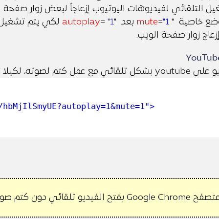
ل التلقائي لفيديوهات اليوتيوب إزعاجاً لبعض زوار صفحة ا
ضع خاصية "
"1
=
mute
بعد "
"1
=
autoplay
لكي يتم تشغيل ا
زعاج زوار صفحة الويب.
YouTub
تم لصوته، لكيلا نزعج الزوار.
/hbMjIlSmyUE?autoplay=1&mute=1"
>
ي دون كتم صوته، عن طريق خاصية mute=1.