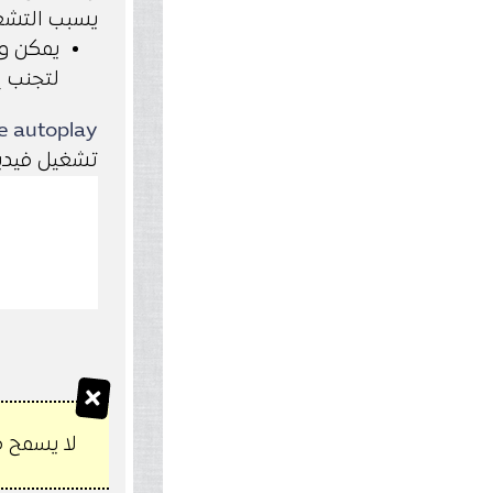
يسبب التشغي
يمكن و
لتجنب إ
e autoplay
تشغيل فيديو على youtube بشكل تلقائي مع عمل ك
لا يسمح متصفح Google Chrome بفتح الفيديو تلقائ