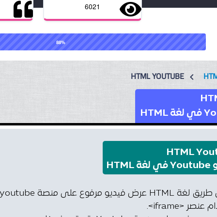
6021
88%
HTML YOUTUBE
HT
chevron_left
HT
HTML You
ة HTML
صر <iframe>.