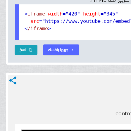
<
iframe
 width
="420"
 height
="345"
  src
="https://www.youtube.com/embed
<
/iframe
>
جربها بنفسك
نسخ
content_copy
chevron_right
share