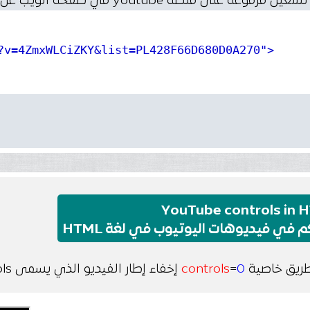
ة على منصة youtube في صفحة الويب عن طريق لغة HTML.
?v=4ZmxWLCiZKY&list=PL428F66D680D0A270"
>
YouTube controls in 
م في فيديوهات اليوتيوب في لغة HTML
طريق خاصية
0
=
controls
إخفاء إطار الفيديو الذي يسمى controls.