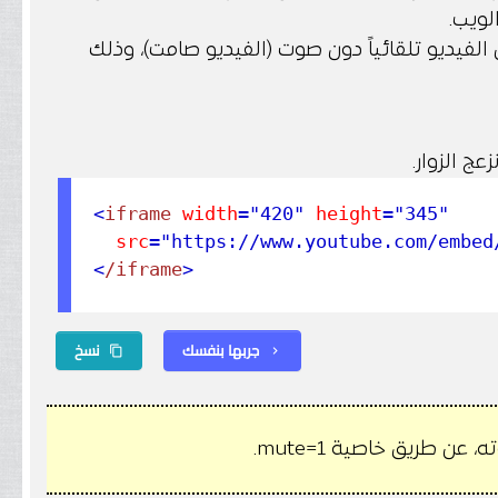
لويب.
لفيديو تلقائياً دون صوت (الفيديو صامت)، وذلك
<
iframe
 width
="420"
 height
="345"
  src
="https://www.youtube.com/embed
<
/iframe
>
جربها بنفسك
نسخ
content_copy
chevron_right