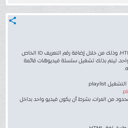
share
يمكن عرض قائمة تشغيل يوتيوب كاملة على صفحة الويب في لغة HTML، وذلك من خلال إضافة رقم التعريف ID الخاص
اً من إضافة رقم التعريف ID الخاص بفيديو واحد، ليتم بذلك تشغيل سلسلة فيديوهات قائمة
.
pl
حدود من المرات، بشرط أن يكون فيديو واحد بداخل