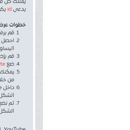
يدعى
id
يكو
خطوات عرض فيديو مو
قم برفع 
احصل 
اليساوي
قم بإضافة عنصر 
ضع src
te
يمكنك 
من خلال 
داخل
الشكل
ثم نضع
الشكل
L YouTube