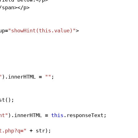
/span></p>
up=
"showHint(this.value)"
>
"
).
innerHTML
 = 
""
;
st();
nt"
).
innerHTML
 = 
this
.
responseText
;
t.php?q="
 + str);