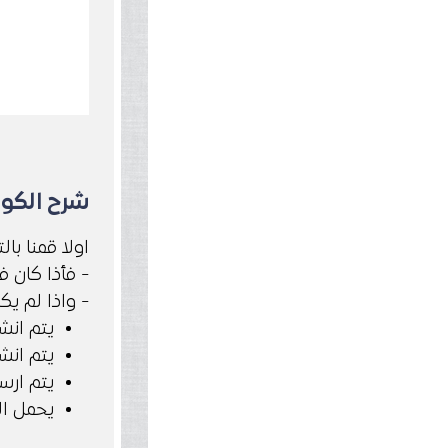
شرح الكود
str.length==0 )
فأذا كان فار
واذا لم يكن 
MLHttpRequest"
يتم انش
hint.php"
القيمة التي قام بأدخالها المستخدم 