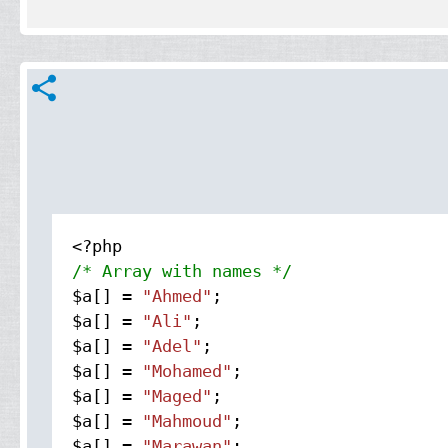
share
/* Array with names */
$a[] =
"Ahmed"
;
$a[] =
"Ali"
;
$a[] =
"Adel"
;
$a[] =
"Mohamed"
;
$a[] =
"Maged"
;
$a[] =
"Mahmoud"
;
$a[] =
"Marawan"
;