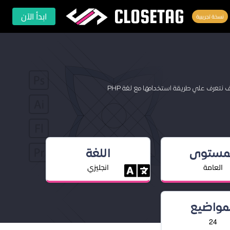
CLOSETAG
ابدأ الآن
نسخة تجريبية
لمستوى
اللغة
العامة
انجليزي
لمواضيع
24