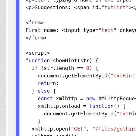
<p>Suggestions: <span id=
"txtHint"
><
<form>

First name: <input type=
"text"
 onkey
</form>
function
 showHint(str) {
if
 (str.
length
 == 
0
) {
    document.
getElementById
(
"txtHint
return
;
  } 
else
 {
const
 xmlhttp = 
new
 XMLHttpReque
    xmlhttp.
onload
 = 
function
() {
      document.
getElementById
(
"txtHi
    }
  xmlhttp.
open
(
"GET"
, 
"/files/gethin