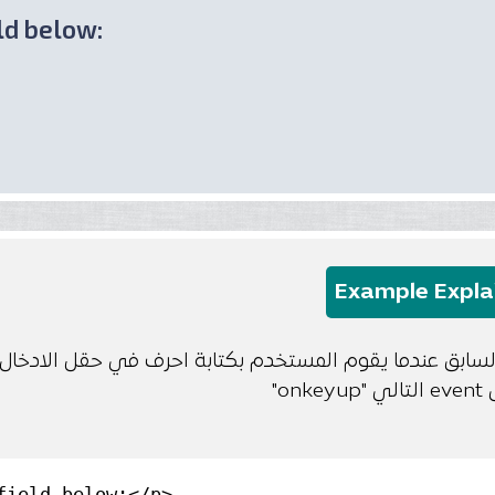
ld below:
Example Expla
 ال
field below:</p>