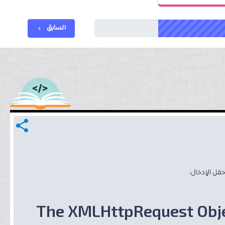
السابق
chevron_left
share
حقل الإدخال
The XMLHttpRequest Obj