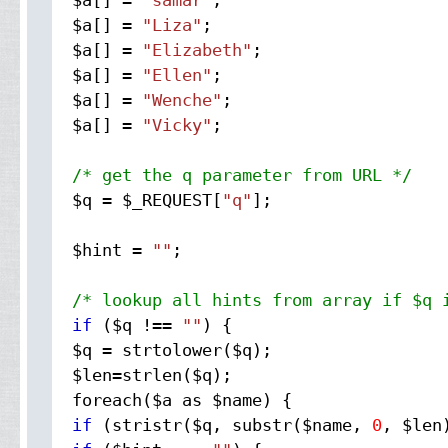
$a[] =
"samar"
;
$a[] =
"Liza"
;
$a[] =
"Elizabeth"
;
$a[] =
"Ellen"
;
$a[] =
"Wenche"
;
$a[] =
"Vicky"
;
/* get the q parameter from URL */
$q = $_REQUEST[
"q"
];
$hint =
""
;
/* lookup all hints from array if $q 
if
($q !==
""
) {
$q = strtolower($q);
$len=strlen($q);
foreach($a as $name) {
if
(stristr($q, substr($name,
0
, $len