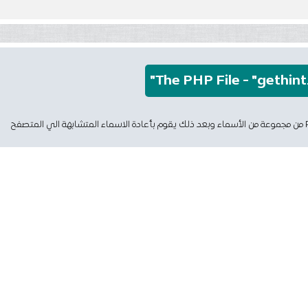
The PHP File - "gethint