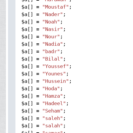
$a[] =
"Moustaf"
;
$a[] =
"Nader"
;
$a[] =
"Noah"
;
$a[] =
"Nasir"
;
$a[] =
"Nour"
;
$a[] =
"Nadia"
;
$a[] =
"badr"
;
$a[] =
"Bilal"
;
$a[] =
"Youssef"
;
$a[] =
"Younes"
;
$a[] =
"Hussein"
;
$a[] =
"Hoda"
;
$a[] =
"Hamza"
;
$a[] =
"Hadeel"
;
$a[] =
"Seham"
;
$a[] =
"saleh"
;
$a[] =
"salah"
;