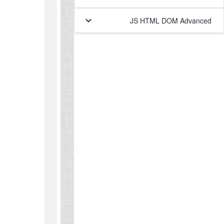
keyboard_arrow_down
JS HTML DOM Advanced