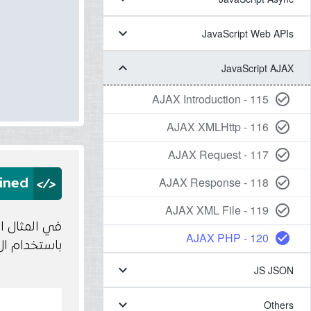
keyboard_arrow_down
JavaScript Web APIs
keyboard_arrow_down
JavaScript AJAX
115 - AJAX Introduction
check_circle_outline
116 - AJAX XMLHttp
check_circle_outline
117 - AJAX Request
check_circle_outline
</>
118 - AJAX Response
check_circle_outline
ined
119 - AJAX XML File
check_circle_outline
120 - AJAX PHP
check_circle
باستخدام event التالي "onkeyup"
keyboard_arrow_down
JS JSON
keyboard_arrow_down
Others