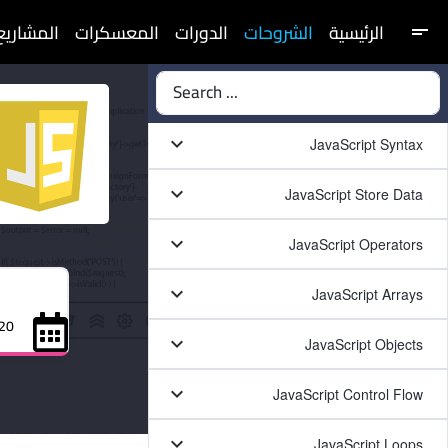
الرئيسية
الشروحات
الدورات
المعسكرات
المشاريع
short_text
Search ...
keyboard_arrow_down
JavaScript Syntax
keyboard_arrow_down
JavaScript Store Data
keyboard_arrow_down
JavaScript Operators
keyboard_arrow_down
JavaScript Arrays
 نوفمبر 2021
keyboard_arrow_down
JavaScript Objects
keyboard_arrow_down
JavaScript Control Flow
keyboard_arrow_down
JavaScript Loops