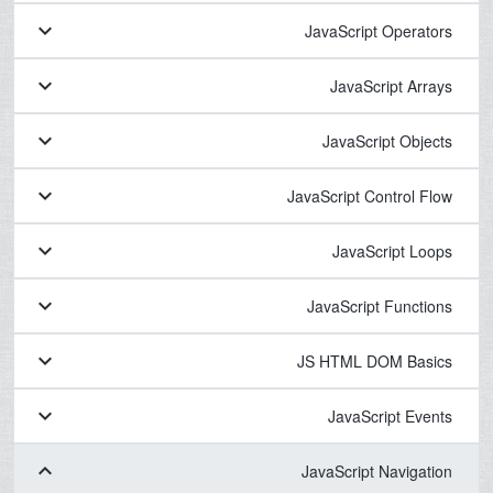
keyboard_arrow_down
JavaScript Operators
keyboard_arrow_down
JavaScript Arrays
keyboard_arrow_down
JavaScript Objects
keyboard_arrow_down
JavaScript Control Flow
keyboard_arrow_down
JavaScript Loops
keyboard_arrow_down
JavaScript Functions
keyboard_arrow_down
JS HTML DOM Basics
keyboard_arrow_down
JavaScript Events
keyboard_arrow_down
JavaScript Navigation