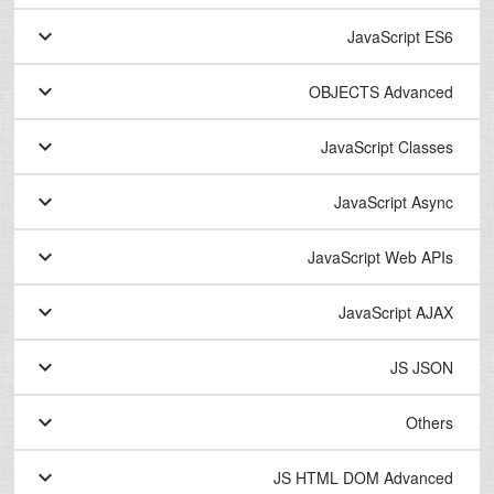
keyboard_arrow_down
JavaScript ES6
keyboard_arrow_down
OBJECTS Advanced
keyboard_arrow_down
JavaScript Classes
keyboard_arrow_down
JavaScript Async
keyboard_arrow_down
JavaScript Web APIs
keyboard_arrow_down
JavaScript AJAX
keyboard_arrow_down
JS JSON
keyboard_arrow_down
Others
keyboard_arrow_down
JS HTML DOM Advanced