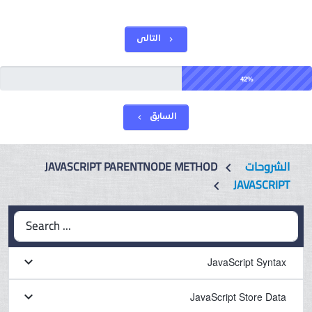
التالى
chevron_right
42%
السابق
chevron_left
JAVASCRIPT PARENTNODE METHOD
الشروحات
chevron_left
JAVASCRIPT
chevron_left
Search ...
keyboard_arrow_down
JavaScript Syntax
keyboard_arrow_down
JavaScript Store Data