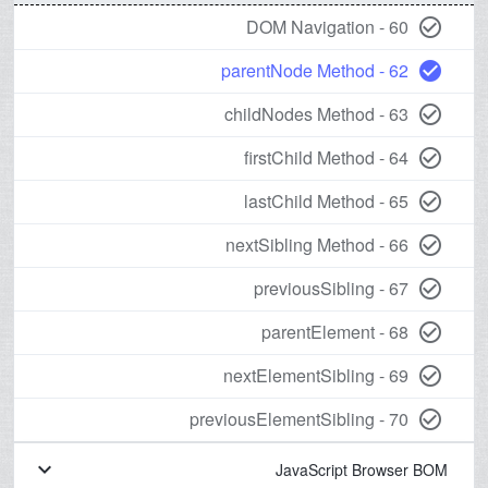
60 - DOM Navigation
check_circle_outline
62 - parentNode Method
check_circle
63 - childNodes Method
check_circle_outline
64 - firstChild Method
check_circle_outline
65 - lastChild Method
check_circle_outline
66 - nextSibling Method
check_circle_outline
67 - previousSibling
check_circle_outline
68 - parentElement
check_circle_outline
69 - nextElementSibling
check_circle_outline
70 - previousElementSibling
check_circle_outline
keyboard_arrow_down
JavaScript Browser BOM