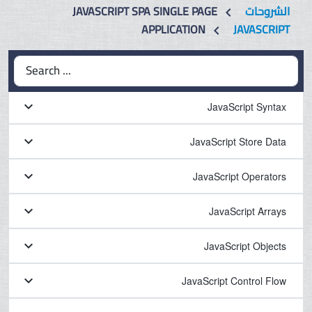
الشروحات
JAVASCRIPT SPA SINGLE PAGE
chevron_left
APPLICATION
JAVASCRIPT
chevron_left
Search ...
keyboard_arrow_down
JavaScript Syntax
keyboard_arrow_down
JavaScript Store Data
keyboard_arrow_down
JavaScript Operators
keyboard_arrow_down
JavaScript Arrays
keyboard_arrow_down
JavaScript Objects
keyboard_arrow_down
JavaScript Control Flow