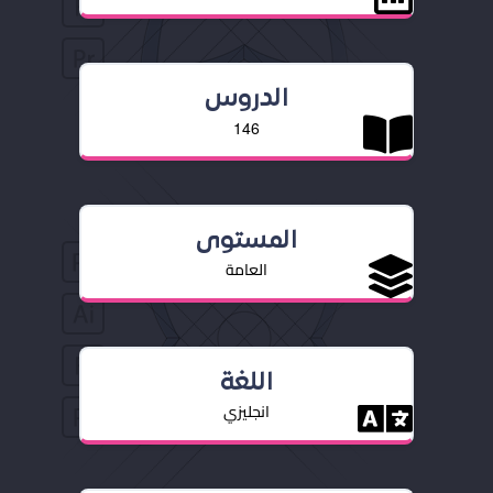
الدروس
146
المستوى
العامة
اللغة
انجليزي