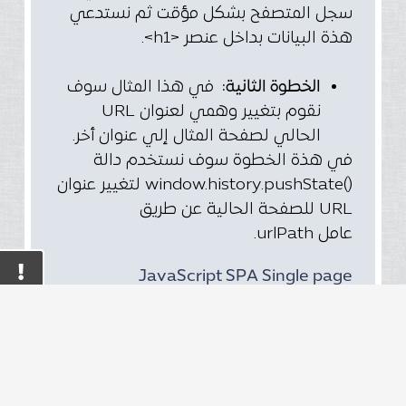
سجل المتصفح بشكل مؤقت ثم نستدعي
هذة البيانات بداخل عنصر <h1>.
الخطوة الثانية:
في هذا المثال سوف
نقوم بتغيير وهمي لعنوان URL
الحالي لصفحة المثال إلي عنوان أخر.
في هذة الخطوة سوف نستخدم دالة
()window.history.pushState لتغيير عنوان
URL للصفحة الحالية عن طريق
عامل urlPath.
JavaScript SPA Single page
application Syntax
تستخدم history.state في لغة جافا
سكريبت لحفظ معلومات حول الصفحة
الحالية للتطبيق وإرجاعها وقت الحاجة.