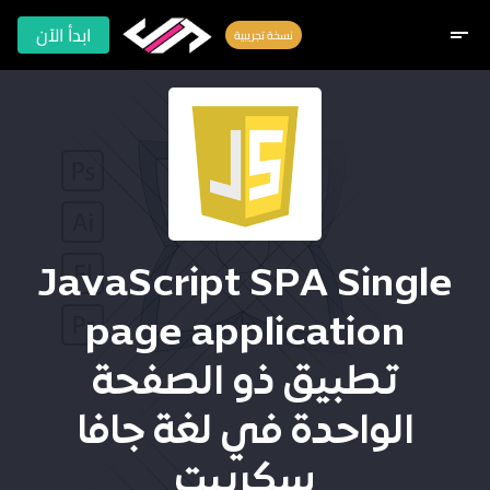
ابدأ الآن
short_text
نسخة تجريبية
JavaScript SPA Single
page application
تطبيق ذو الصفحة
الواحدة في لغة جافا
سكريبت