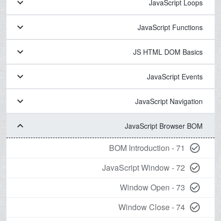
keyboard_arrow_down
JavaScript Loops
keyboard_arrow_down
JavaScript Functions
keyboard_arrow_down
JS HTML DOM Basics
keyboard_arrow_down
JavaScript Events
keyboard_arrow_down
JavaScript Navigation
keyboard_arrow_down
JavaScript Browser BOM
71 - BOM Introduction
check_circle_outline
72 - JavaScript Window
check_circle_outline
73 - Window Open
check_circle_outline
74 - Window Close
check_circle_outline