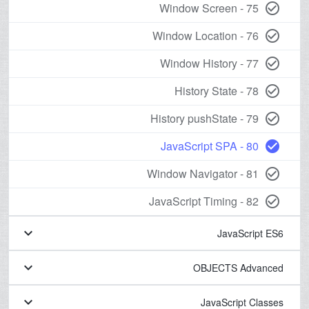
75 - Window Screen
check_circle_outline
76 - Window Location
check_circle_outline
77 - Window History
check_circle_outline
78 - History State
check_circle_outline
79 - History pushState
check_circle_outline
80 - JavaScript SPA
check_circle
81 - Window Navigator
check_circle_outline
82 - JavaScript Timing
check_circle_outline
keyboard_arrow_down
JavaScript ES6
keyboard_arrow_down
OBJECTS Advanced
keyboard_arrow_down
JavaScript Classes