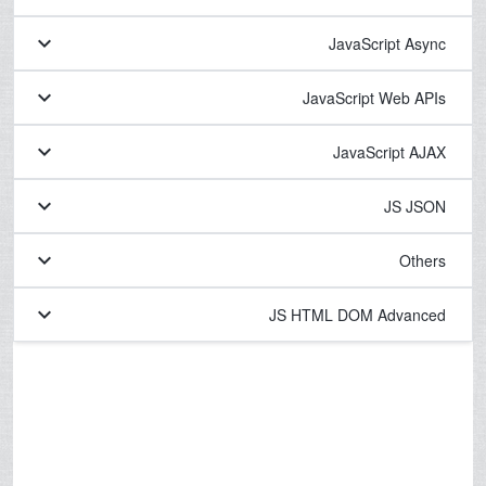
keyboard_arrow_down
JavaScript Async
keyboard_arrow_down
JavaScript Web APIs
keyboard_arrow_down
JavaScript AJAX
keyboard_arrow_down
JS JSON
keyboard_arrow_down
Others
keyboard_arrow_down
JS HTML DOM Advanced