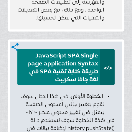
والفهرسة إلى تطبيقات الصفحة
الواحدة ، ومع ذلك ، مع بعض التعديلات
والتقنيات التي يمكن تحسينها.
share
JavaScript SPA Single
page application Syntax
</>
طريقة كتابة تقنية SPA في
لغة جافا سكريبت
الخطوة الأولي:
في هذا المثال سوف
نقوم بتغيير جزئي لمحتوى الصفحة
يتمثل في تغيير محتوي عنصر <h1>.
في هذة الخطوة سوف نستخدم دالة
()history.pushState لإضافة بيانات في