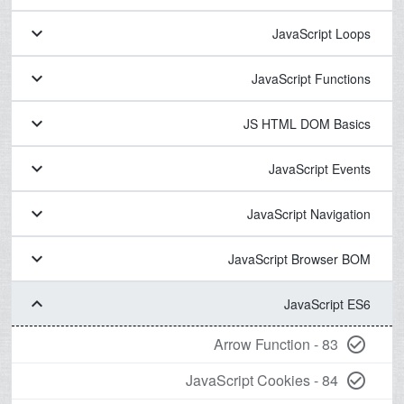
keyboard_arrow_down
JavaScript Loops
keyboard_arrow_down
JavaScript Functions
keyboard_arrow_down
JS HTML DOM Basics
keyboard_arrow_down
JavaScript Events
keyboard_arrow_down
JavaScript Navigation
keyboard_arrow_down
JavaScript Browser BOM
keyboard_arrow_down
JavaScript ES6
83 - Arrow Function
check_circle_outline
84 - JavaScript Cookies
check_circle_outline