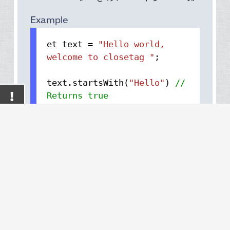
Example
et text =
"Hello world,
welcome to closetag "
;
text.
startsWith
(
"Hello"
)
//
Returns true
جربها بنفسك
نسخ
content_copy
chevron_right
share
</>
String.endsWith()