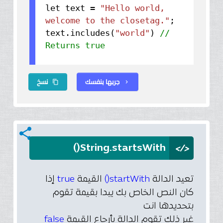
let text =
"Hello world,
welcome to the closetag."
;
text.
includes
(
"world"
)
//
Returns true
جربها بنفسك
نسخ
content_copy
chevron_right
share
</>
String.startsWith()
إذا
true
القيمة
startWith()
تعيد الدالة
كان النص الخاص بك يبدا بقيمة تقوم
بتحديدها انت
false
غير ذلك تقوم الدالة بأرجاع القيمة