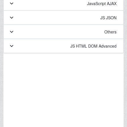
keyboard_arrow_down
JavaScript AJAX
keyboard_arrow_down
JS JSON
keyboard_arrow_down
Others
keyboard_arrow_down
JS HTML DOM Advanced