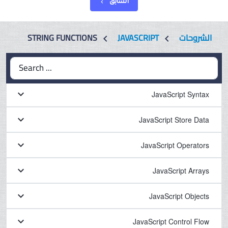
السابق
chevron_left
STRING FUNCTIONS
JAVASCRIPT
الشروحات
chevron_left
chevron_left
Search ...
keyboard_arrow_down
JavaScript Syntax
keyboard_arrow_down
JavaScript Store Data
keyboard_arrow_down
JavaScript Operators
keyboard_arrow_down
JavaScript Arrays
keyboard_arrow_down
JavaScript Objects
keyboard_arrow_down
JavaScript Control Flow