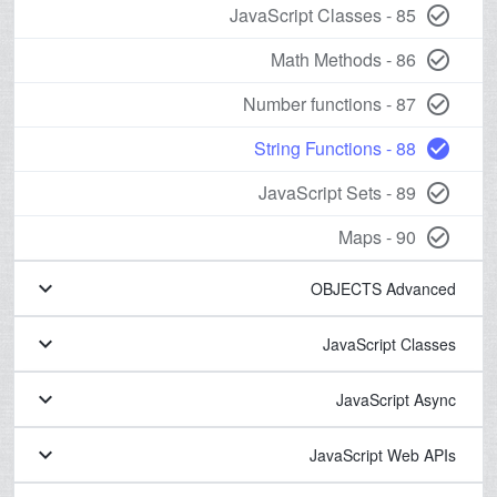
85 - JavaScript Classes
check_circle_outline
86 - Math Methods
check_circle_outline
87 - Number functions
check_circle_outline
88 - String Functions
check_circle
89 - JavaScript Sets
check_circle_outline
90 - Maps
check_circle_outline
keyboard_arrow_down
OBJECTS Advanced
keyboard_arrow_down
JavaScript Classes
keyboard_arrow_down
JavaScript Async
keyboard_arrow_down
JavaScript Web APIs