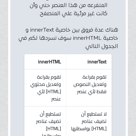
المتفرعه من هذا العنصر حتي وأن
كانت غير مرئية علي المتصفح.
هناك عدة فروق بين خاصية innerText و
خاصية innerHTML سوف نسردها لكم في
الجدول التالي.
innerHTML
innerText
تقوم بقراءة
تقوم بقراءة
وتعديل النصوص
وتعديل محتوي
فقط لأي عنصر
[HTML] لأي
عنصر
لا تستطيع أن
تستطيع أن
تضيف عناصر
تضيف عناصر
[HTML] بواسطتها
[HTML]
بواسطتها