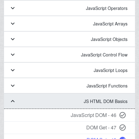
keyboard_arrow_down
JavaScript Operators
keyboard_arrow_down
JavaScript Arrays
keyboard_arrow_down
JavaScript Objects
keyboard_arrow_down
JavaScript Control Flow
keyboard_arrow_down
JavaScript Loops
keyboard_arrow_down
JavaScript Functions
keyboard_arrow_down
JS HTML DOM Basics
46 - JavaScript DOM
check_circle_outline
47 - DOM Get
check_circle_outline