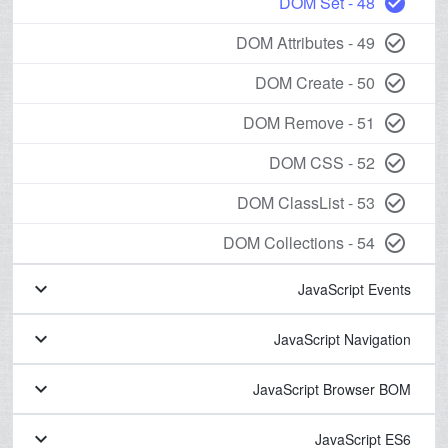
48 - DOM Set
check_circle
49 - DOM Attributes
check_circle_outline
50 - DOM Create
check_circle_outline
51 - DOM Remove
check_circle_outline
52 - DOM CSS
check_circle_outline
53 - DOM ClassList
check_circle_outline
54 - DOM Collections
check_circle_outline
keyboard_arrow_down
JavaScript Events
keyboard_arrow_down
JavaScript Navigation
keyboard_arrow_down
JavaScript Browser BOM
keyboard_arrow_down
JavaScript ES6