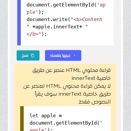
document.
getElementById
(
'ap
ple'
);
document.
write
(
"<b>Content
"
+apple.
innerText
+
"
</b>"
);
جربها بنفسك
نسخ
content_copy
chevron_right
قراءة محتوي HTML عنصر عن طريق
خاصية innerText
لا يمكن قراءة محتوي HTML لعنصر عن
طريق خاصية innerText سوف يقرأ
النصوص فقط.
let
apple =
document.
getElementById
(
'
apple'
);