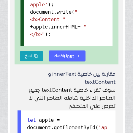
apple'
);
document.
write
(
"
<b>Content "
+apple.
innerHTML
+
"
</b>"
);
جربها بنفسك
نسخ
content_copy
chevron_right
مقارنة بين خاصية innerText و
textContent
سوف تقراء خاصية textContent جميع
العناصر الداخلية شامله العناصر التي لا
تعرض علي المتصفح.
let
apple =
document.
getElementById
(
'ap