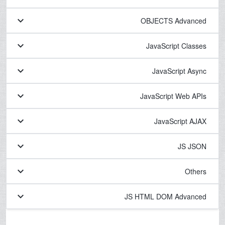
keyboard_arrow_down
OBJECTS Advanced
keyboard_arrow_down
JavaScript Classes
keyboard_arrow_down
JavaScript Async
keyboard_arrow_down
JavaScript Web APIs
keyboard_arrow_down
JavaScript AJAX
keyboard_arrow_down
JS JSON
keyboard_arrow_down
Others
keyboard_arrow_down
JS HTML DOM Advanced