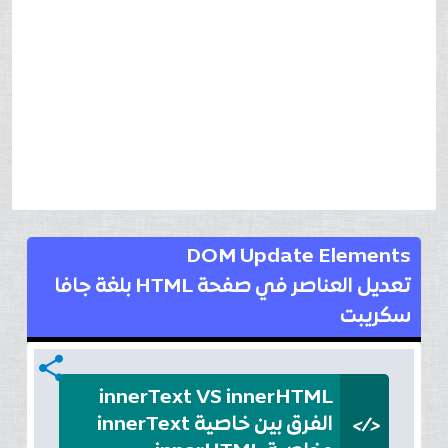
DOM Update Elements
تعديل العناصر في صفحة HTML بلغة جافا
سكريبت
share
innerText VS innerHTML
</>
الفرق بين خاصية innerText