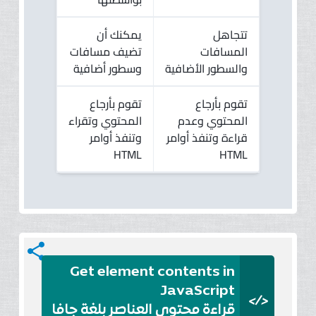
تتجاهل
يمكنك أن
المسافات
تضيف مسافات
والسطور الأضافية
وسطور أضافية
تقوم بأرجاع
تقوم بأرجاع
المحتوي وعدم
المحتوي وتقراء
قراءة وتنفذ أوامر
وتنفذ أوامر
HTML
HTML
share
Get element contents in
JavaScript
</>
قراءة محتوي العناصر بلغة جافا