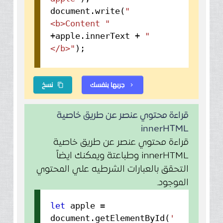
document.
write
(
"
<b>Content "
+apple.
innerText
+
"
</b>"
);
جربها بنفسك
نسخ
content_copy
chevron_right
قراءة محتوي عنصر عن طريق خاصية
innerHTML
قراءة محتوي عنصر عن طريق خاصية
innerHTML وطباعتة ويمكنك ايضاً
التحقق بالعبارات الشرطيه علي المحتوي
الموجود.
let
apple =
document.
getElementById
(
'