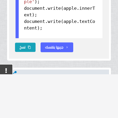
ple'
);
document.
write
(apple.
innerT
ext
);
document.
write
(apple.
textCo
ntent
);
جربها بنفسك
نسخ
content_copy
chevron_right
share
Update text element
content with JavaScript
</>
تحديث المحتوي النصي لعنصر
بلغة جافا سكريبت