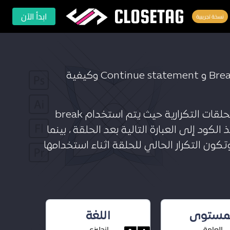
CLOSETAG
ابدأ الآن
نسخة تجريبية
ستتعلم في هذا الدرس استخدام Break statement و Continue statement وكيفية
يستخدم الكلمتين break و continue عادة مع الحلقات التكرارية حيث يتم استخدام break
لكود إلى العبارة التالية بعد الحلقة ، بينما
لمستوى
اللغة
العامة
انجليزي