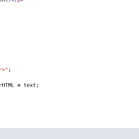
r>"
;
rHTML