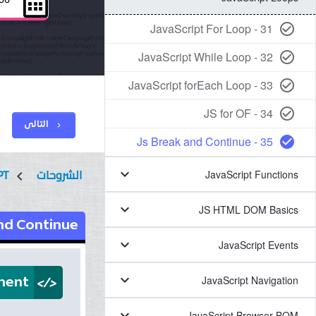
31 - JavaScript For Loop
check_circle_outline
32 - JavaScript While Loop
check_circle_outline
33 - JavaScript forEach Loop
check_circle_outline
34 - JS for OF
check_circle_outline
التالى
chevron_right
35 - Js Break and Continue
check_circle
الشروحات
PT
keyboard_arrow_down
JavaScript Functions
chevron_left
keyboard_arrow_down
JS HTML DOM Basics
nd Continue
keyboard_arrow_down
JavaScript Events
</>
keyboard_arrow_down
JavaScript Navigation
ment
keyboard_arrow_down
JavaScript Browser BOM