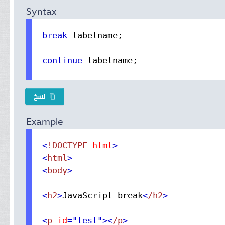
Syntax
break
 labelname;

continue
 labelname;
نسخ
content_copy
Example
<
!DOCTYPE
 html
>
<
html
>
<
body
>
<
h2
>
JavaScript break
<
/h2
>
<
p
 id
="test"
>
<
/p
>