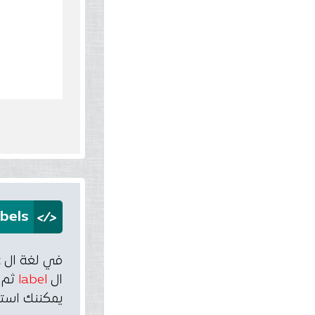
</>
bels
ال
label
ثم colon
يمكننك استخدام ال break statement وال tatement