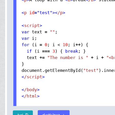
<
p
 id
="test"
>
<
/p
>
<
script
>
var
 text = 
""
var
for
 (i = 
0
; i < 
10
; i++) {
if
 (i === 
3
) { 
break
; }
  text += 
"The number is "
 + i + 
"<b
}

document.
getElementById
(
"test"
).
inne
<
/script
>
<
/body
>
<
/html
>
جربها بنفسك
نسخ
content_copy
chevron_right