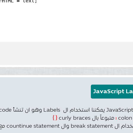
rHTML
JavaScript La
:
متبوعاً بال curly braces
{ }
countinue s مع ال JavaScript Label