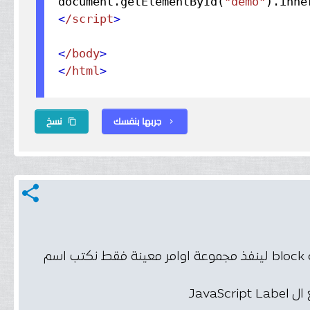
document.
getElementById
(
"demo"
).
inne
<
/script
>
<
/body
>
<
/html
>
جربها بنفسك
نسخ
content_copy
chevron_right
share
في لغة ال JavaScript يمكننا استخدام ال Labels وهو ان تنشأ block code لينفذ مجموعة اوامر معينة فقط نكتب اسم