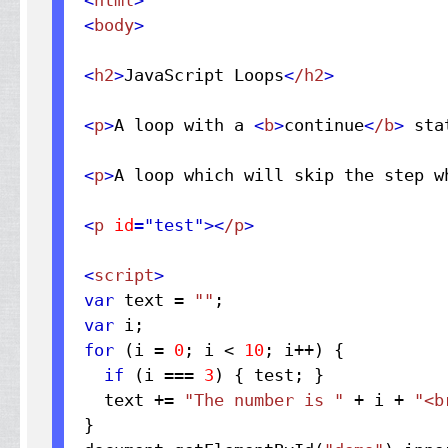
<
html
>
<
body
>
<
h2
>
JavaScript Loops
<
/h2
>
<
p
>
A loop with a 
<
b
>
continue
<
/b
>
 sta
<
p
>
A loop which will skip the step w
<
p
 id
="test"
>
<
/p
>
<
script
>
var
 text = 
""
var
for
 (i = 
0
; i < 
10
; i++) {
if
 (i === 
3
) { test; }
  text += 
"The number is "
 + i + 
"<b
}
