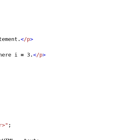
tement.
<
/p
>
here i = 3.
<
/p
>
r>"
;