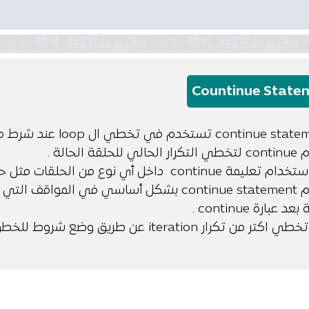
Countinue State
لقة الحالة .
cont داخل أي نوع من الحلقات مثل حلقة for و while و do-while.
تُستخدم continue statement بشكل أساسي في الم
 عبارة continue .
كرار iteration عن طريق وضع شروط للخطوة التي تريد تجاهلها