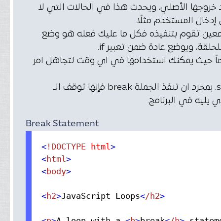
ية قبل موعد خروجها الأصلي، ويحدث هذا في الحالات التي لا
إدخال المستخدم مثلًا.
ث شيء معين تقوم بتنفيذه فكل ما عليك فعله هو وضع
لتكرارية الأخري ايضاً حيث يمكنك استخدامها في اي وقت لتجاهل امر
الجملة break تستخدم في الحلقات التكرارية و في الجملة switch. بمجرد ان تنفذ الجملة break فإنها توقف الـ
Break Statement
<
!DOCTYPE
 html
>
<
html
>
<
body
>
<
h2
>
JavaScript Loops
<
/h2
>
<
p
>
A loop with a 
<
b
>
break
<
/b
>
 statem