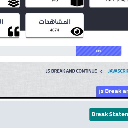
المشاهدات
ا
4674
24%
JS BREAK AND CONTINUE
JAVASCRI
chevron_left
js Break a
Break State