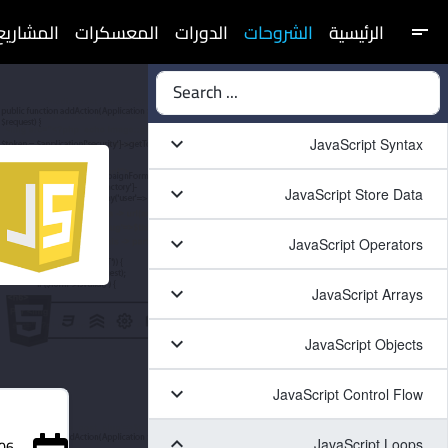
الرئيسية
الشروحات
الدورات
المعسكرات
المشاريع
short_text
Search ...
keyboard_arrow_down
JavaScript Syntax
keyboard_arrow_down
JavaScript Store Data
keyboard_arrow_down
JavaScript Operators
keyboard_arrow_down
JavaScript Arrays
keyboard_arrow_down
JavaScript Objects
keyboard_arrow_down
JavaScript Control Flow
keyboard_arrow_down
JavaScript Loops
06 نوفمبر 21