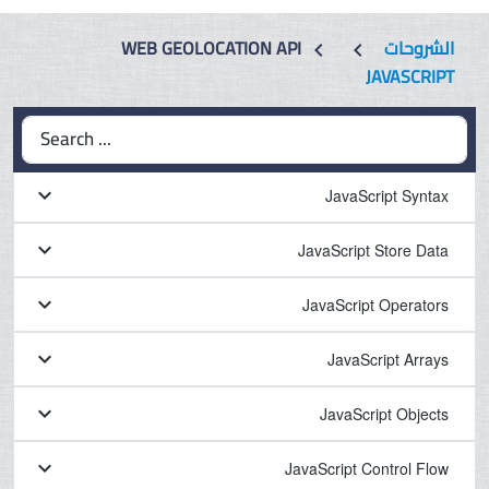
WEB GEOLOCATION API
الشروحات
chevron_left
chevron_left
JAVASCRIPT
Search ...
keyboard_arrow_down
JavaScript Syntax
keyboard_arrow_down
JavaScript Store Data
keyboard_arrow_down
JavaScript Operators
keyboard_arrow_down
JavaScript Arrays
keyboard_arrow_down
JavaScript Objects
keyboard_arrow_down
JavaScript Control Flow