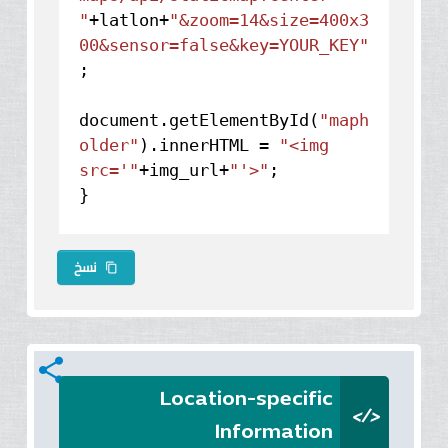
"
+latlon+
"&zoom=14&size=400x3
00&sensor=false&key=YOUR_KEY"
;
document.
getElementById
(
"maph
older"
).
innerHTML
=
"<img
src='"
+img_url+
"'>"
;
}
نسخ
content_copy
share
Location-specific
</>
Information