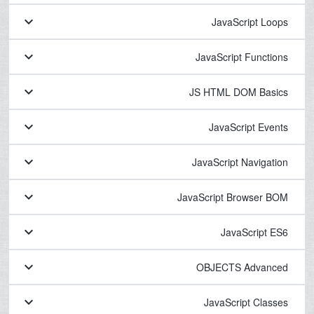
keyboard_arrow_down
JavaScript Loops
keyboard_arrow_down
JavaScript Functions
keyboard_arrow_down
JS HTML DOM Basics
keyboard_arrow_down
JavaScript Events
keyboard_arrow_down
JavaScript Navigation
keyboard_arrow_down
JavaScript Browser BOM
keyboard_arrow_down
JavaScript ES6
keyboard_arrow_down
OBJECTS Advanced
keyboard_arrow_down
JavaScript Classes