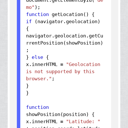
document.
getElementById
(
"de
mo"
function
getLocation() {
if
(navigator.
geolocation
)
{
navigator.
geolocation
.
getCu
rrentPosition
(showPosition)
;
}
else
{
x.
innerHTML
=
"Geolocation
is not supported by this
browser."
;
}
}
function
showPosition(position) {
x.
innerHTML
=
"Latitude: "