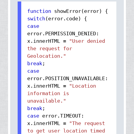
function
showError(error) {
switch
(error.
code
) {
case
error.
PERMISSION_DENIED
:
x.
innerHTML
=
"User denied
the request for
Geolocation."
break
;
case
error.
POSITION_UNAVAILABLE
:
x.
innerHTML
=
"Location
information is
unavailable."
break
;
case
error.
TIMEOUT
:
x.
innerHTML
=
"The request
to get user location timed