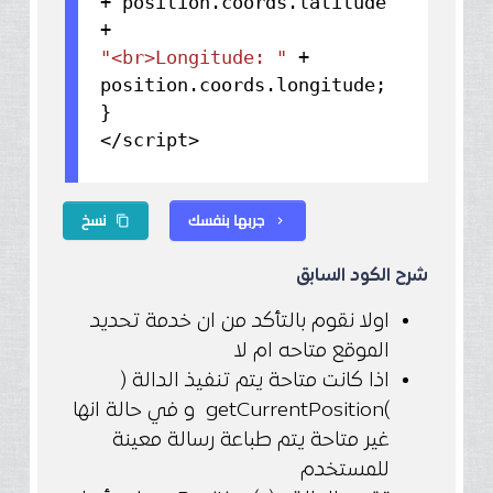
+ position.
coords
.
latitude
+
"<br>Longitude: "
+
position.
coords
.
longitude
;
}
</script>
جربها بنفسك
نسخ
content_copy
chevron_right
شرح الكود السابق
اولا نقوم بالتأكد من ان خدمة تحديد
الموقع متاحه ام لا
اذا كانت متاحة يتم تنفيذ الدالة (
)getCurrentPosition و في حالة انها
غير متاحة يتم طباعة رسالة معينة
للمستخدم