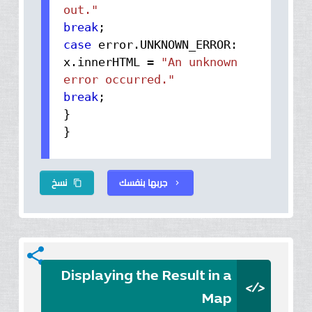
out."
break
;
case
error.
UNKNOWN_ERROR
:
x.
innerHTML
=
"An unknown
error occurred."
break
;
}
}
جربها بنفسك
نسخ
content_copy
chevron_right
share
Displaying the Result in a
</>
Map