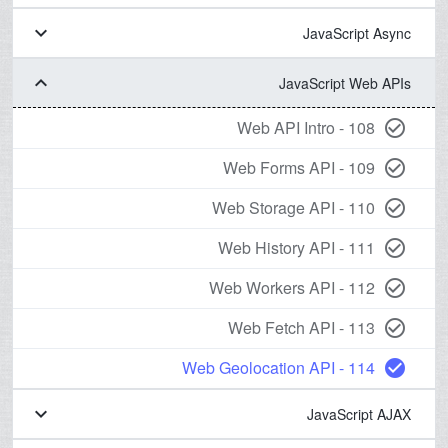
keyboard_arrow_down
JavaScript Async
keyboard_arrow_down
JavaScript Web APIs
108 - Web API Intro
check_circle_outline
109 - Web Forms API
check_circle_outline
110 - Web Storage API
check_circle_outline
111 - Web History API
check_circle_outline
112 - Web Workers API
check_circle_outline
113 - Web Fetch API
check_circle_outline
114 - Web Geolocation API
check_circle
keyboard_arrow_down
JavaScript AJAX