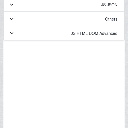
keyboard_arrow_down
JS JSON
keyboard_arrow_down
Others
keyboard_arrow_down
JS HTML DOM Advanced