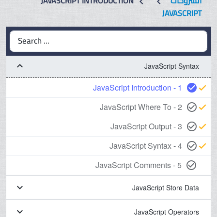
الشروحات
JAVASCRIPT INTRODUCTION
chevron_left
chevron_left
JAVASCRIPT
Search ...
keyboard_arrow_down
JavaScript Syntax
1 - JavaScript Introduction
check_circle
check
2 - JavaScript Where To
check_circle_outline
check
3 - JavaScript Output
check_circle_outline
check
4 - JavaScript Syntax
check_circle_outline
check
5 - JavaScript Comments
check_circle_outline
keyboard_arrow_down
JavaScript Store Data
keyboard_arrow_down
JavaScript Operators