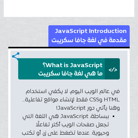
JavaScript Introduction
مقدمة في لغة جافا سكريبت
share
What is JavaScript؟
</>
ما هي لغة جافا سكريبت
في عالم الويب اليوم، لا يكفي استخدام
HTML وCSS فقط لإنشاء مواقع تفاعلية...
وهنا يأتي دور JavaScript!
ببساطة، JavaScript هي اللغة التي
تجعل صفحات الويب أكثر تفاعلًا
وحيوية. عندما تضغط على زر، أو تكتب