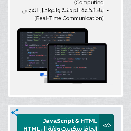
Computing).
بناء أنظمة الدردشة والتواصل الفوري
(Real-Time Communication).
share
JavaScript & HTML
</>
الجافا سكريبت ولغة ال HTML