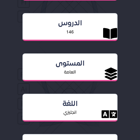
الدروس
146
المستوى
العامة
اللغة
انجليزي