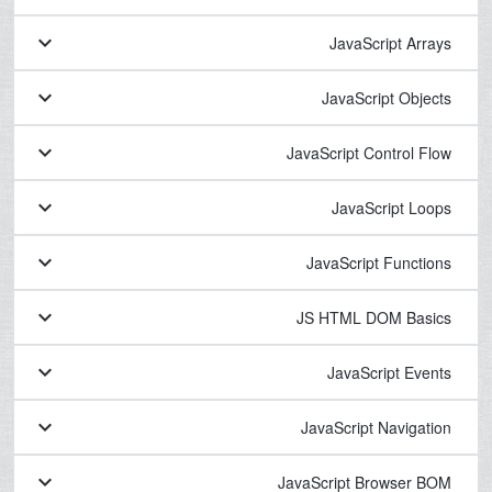
keyboard_arrow_down
JavaScript Arrays
keyboard_arrow_down
JavaScript Objects
keyboard_arrow_down
JavaScript Control Flow
keyboard_arrow_down
JavaScript Loops
keyboard_arrow_down
JavaScript Functions
keyboard_arrow_down
JS HTML DOM Basics
keyboard_arrow_down
JavaScript Events
keyboard_arrow_down
JavaScript Navigation
keyboard_arrow_down
JavaScript Browser BOM