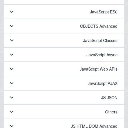
keyboard_arrow_down
JavaScript ES6
keyboard_arrow_down
OBJECTS Advanced
keyboard_arrow_down
JavaScript Classes
keyboard_arrow_down
JavaScript Async
keyboard_arrow_down
JavaScript Web APIs
keyboard_arrow_down
JavaScript AJAX
keyboard_arrow_down
JS JSON
keyboard_arrow_down
Others
keyboard_arrow_down
JS HTML DOM Advanced