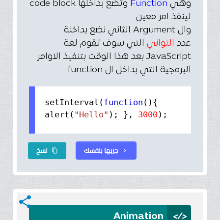
وهي
Function
وتضع بداخلها code block
لينفذ امر معين
وال Argument الثاني نضع بداخلة
عدد
الثواني
التي سوف تقوم لغة
JavaScript بعد هذا الوقت بتنفيذ الاوامر
البرمجية التي بداخل ال function
setInterval(
function
(){
alert(
"Hello"
); },
3000
);
جربها بنفسك
نسخ
content_copy
chevron_right
share
</>
Animation