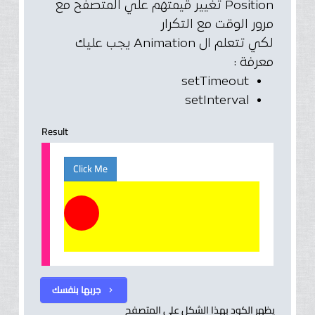
Position تغيير قيمتهم علي المتصفح مع
مرور الوقت مع التكرار
لكي تتعلم ال Animation يجب عليك
معرفة :
setTimeout
setInterval
Result
Click Me
جربها بنفسك
chevron_right
يظهر الكود بهذا الشكل على المتصفح