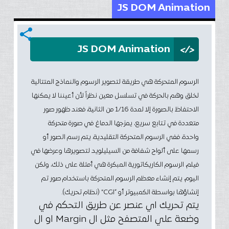
JS DOM Animation
share
</>
JS DOM Animation
الرسوم المتحركة هي طريقة لتصوير الرسوم والنماذج المتتالية
لخلق وهم بالحركة في تسلسل معين نظراً لأن أعيننا لا يمكنها
الاحتفاظ بالصورة إلا لمدة 1/16 من الثانية، فعند ظهور صور
متعددة في تتابع سريع، يمزجها الدماغ في صورة متحركة
واحدة، ففي الرسوم المتحركة التقليدية، يتم رسم الصور أو
رسمها على ألواح شفافة من السيليلويد لتصويرها وعرضها في
فيلم، الرسوم الكاريكاتورية المبكرة هي أمثلة على ذلك، ولكن
اليوم، يتم إنشاء معظم الرسوم المتحركة باستخدام صور تم
إنشاؤها بواسطة الكمبيوتر أو “CGI” (نظام تحريك).
يتم تحريك اي عنصر عن طريق التحكم في
وضعة علي المتصفح مثل ال Margin او ال