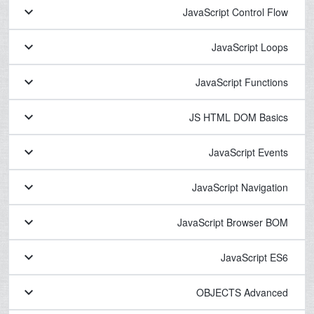
keyboard_arrow_down
JavaScript Control Flow
keyboard_arrow_down
JavaScript Loops
keyboard_arrow_down
JavaScript Functions
keyboard_arrow_down
JS HTML DOM Basics
keyboard_arrow_down
JavaScript Events
keyboard_arrow_down
JavaScript Navigation
keyboard_arrow_down
JavaScript Browser BOM
keyboard_arrow_down
JavaScript ES6
keyboard_arrow_down
OBJECTS Advanced