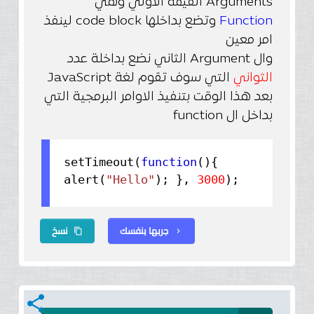
Arguments القيمة الاولي وهي
Function
وتضع بداخلها code block لينفذ
امر معين
وال Argument الثاني نضع بداخلة عدد
الثواني
التي سوف تقوم لغة JavaScript
بعد هذا الوقت بتنفيذ الاوامر البرمجية التي
بداخل ال function
setTimeout(
function
(){
alert(
"Hello"
); },
3000
);
جربها بنفسك
نسخ
content_copy
chevron_right
share