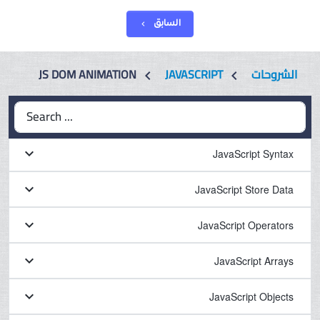
السابق
chevron_left
الشروحات
JAVASCRIPT
JS DOM ANIMATION
chevron_left
chevron_left
Search ...
keyboard_arrow_down
JavaScript Syntax
keyboard_arrow_down
JavaScript Store Data
keyboard_arrow_down
JavaScript Operators
keyboard_arrow_down
JavaScript Arrays
keyboard_arrow_down
JavaScript Objects