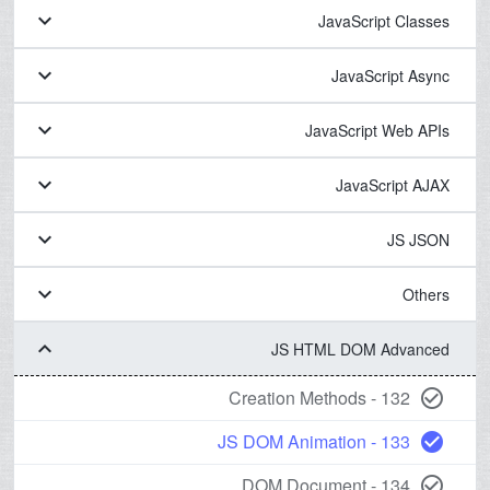
keyboard_arrow_down
JavaScript Classes
keyboard_arrow_down
JavaScript Async
keyboard_arrow_down
JavaScript Web APIs
keyboard_arrow_down
JavaScript AJAX
keyboard_arrow_down
JS JSON
keyboard_arrow_down
Others
keyboard_arrow_down
JS HTML DOM Advanced
132 - Creation Methods
check_circle_outline
133 - JS DOM Animation
check_circle
134 - DOM Document
check_circle_outline