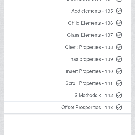
135 - Add elements
check_circle_outline
136 - Child Elements
check_circle_outline
137 - Class Elements
check_circle_outline
138 - Client Properties
check_circle_outline
139 - has properties
check_circle_outline
140 - insert Properties
check_circle_outline
141 - Scroll Properties
check_circle_outline
142 - IS Methods x
check_circle_outline
143 - Offset Prosperities
check_circle_outline