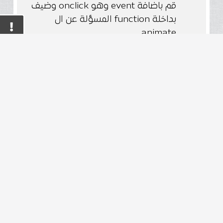
قم باضافة event وهو onclick وضيف
بداخلة function المسؤلة عن ال
animate
الخطوات :
الخطوة الاولي : سنقوم بتعريف متغير
id وسوف نضع بداخلة القيمة null
كتهئية
الخطوة الثانية : سنقوم بانشاء دالة
تجمع كل الاوامر الخاصة بال Animate
الخطوة الثالثة : سنقوم باختيار div ال
animate ونضعة في متغير elem
الخطوة الرابعة : سنقوم بتعريف متفير
pos ونضع القيمة صفر
الخطوة الخامسة : نقوم بالغاء ال
innterval عن طريق ال
clearInterval(id) لكي نقوم باعادة ال
animate في كل مره نضغط علي ال