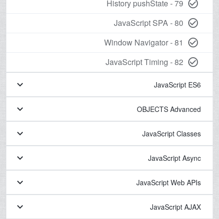
79 - History pushState
check_circle_outline
80 - JavaScript SPA
check_circle_outline
81 - Window Navigator
check_circle_outline
82 - JavaScript Timing
check_circle_outline
keyboard_arrow_down
JavaScript ES6
keyboard_arrow_down
OBJECTS Advanced
keyboard_arrow_down
JavaScript Classes
keyboard_arrow_down
JavaScript Async
keyboard_arrow_down
JavaScript Web APIs
keyboard_arrow_down
JavaScript AJAX