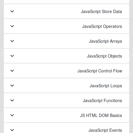
keyboard_arrow_down
JavaScript Store Data
keyboard_arrow_down
JavaScript Operators
keyboard_arrow_down
JavaScript Arrays
keyboard_arrow_down
JavaScript Objects
keyboard_arrow_down
JavaScript Control Flow
keyboard_arrow_down
JavaScript Loops
keyboard_arrow_down
JavaScript Functions
keyboard_arrow_down
JS HTML DOM Basics
keyboard_arrow_down
JavaScript Events