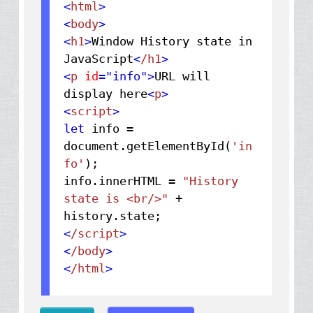
<
html
>
<
body
>
<
h1
>
Window History state in
JavaScript
<
/h1
>
<
p
id
="info"
>
URL will
display here
<
p
>
<
script
>
let
info =
document.
getElementById
(
'in
fo'
);
info.
innerHTML
=
"History
state is <br/>"
+
history.
state
<
/script
>
<
/body
>
<
/html
>