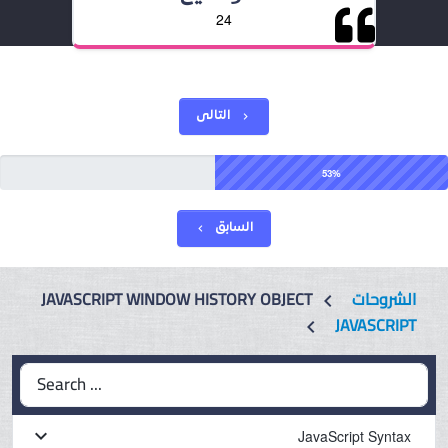
24
التالى
chevron_right
53%
السابق
chevron_left
الشروحات
JAVASCRIPT WINDOW HISTORY OBJECT
chevron_left
JAVASCRIPT
chevron_left
Search ...
keyboard_arrow_down
JavaScript Syntax