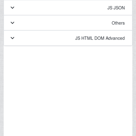
keyboard_arrow_down
JS JSON
keyboard_arrow_down
Others
keyboard_arrow_down
JS HTML DOM Advanced