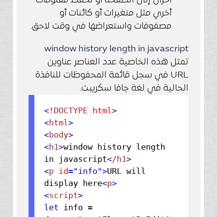
أخرى إلى الصفحة أو لحفظ معلومات
أخري مثل متغيرات أو كائنات أو
مصفوفات واستعراضها في وقت لاحق.
window history length in javascript
تمثل هذه الخاصية عدد العناصر عناوين
URL في سجل قائمة المحفوظات للنافذة
الحالية في لغة جافا سكريبت.
<
!DOCTYPE
html
>
<
html
>
<
body
>
<
h1
>
window history length
in javascript
<
/h1
>
<
p
id
="info"
>
URL will
display here
<
p
>
<
script
>
let
info =