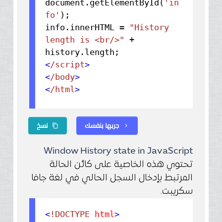
document.
getElementById
(
'in
fo'
);
info.
innerHTML
=
"History
length is <br/>"
+
history.
length
<
/script
>
<
/body
>
<
/html
>
جربها بنفسك
نسخ
content_copy
chevron_right
Window History state in JavaScript
تحتوي هذه الخاصية على كائن الحالة
المرتبط بإدخال السجل الحالي في لغة جافا
سكريبت.
<
!DOCTYPE
html
>