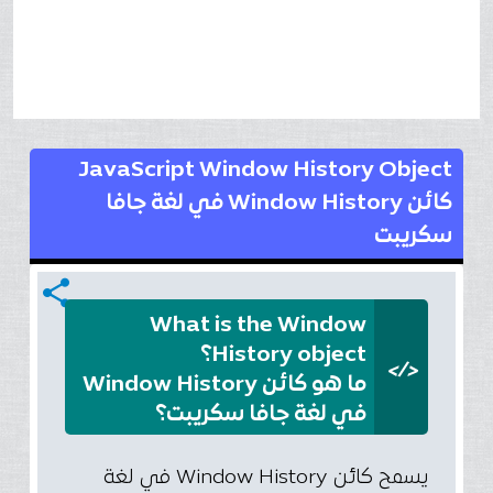
JavaScript Window History Object
كائن Window History في لغة جافا
سكريبت
share
What is the Window
History object؟
</>
ما هو كائن Window History
في لغة جافا سكريبت؟
يسمح كائن Window History في لغة