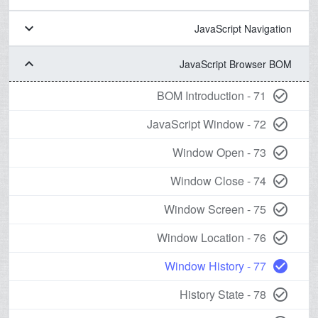
keyboard_arrow_down
JavaScript Navigation
keyboard_arrow_down
JavaScript Browser BOM
71 - BOM Introduction
check_circle_outline
72 - JavaScript Window
check_circle_outline
73 - Window Open
check_circle_outline
74 - Window Close
check_circle_outline
75 - Window Screen
check_circle_outline
76 - Window Location
check_circle_outline
77 - Window History
check_circle
78 - History State
check_circle_outline