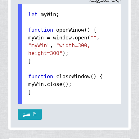
جافا سكريبت.
let
myWin;
function
openWinow() {
myWin = window.
open
(
""
,
"myWin"
,
"width=300,
height=300"
);
}
function
closeWindow() {
myWin.
close
();
}
نسخ
content_copy