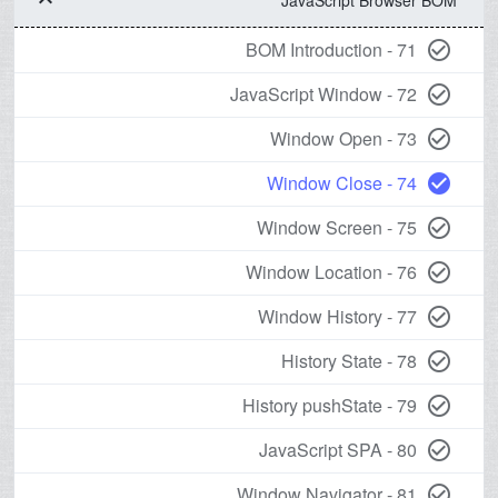
keyboard_arrow_down
71 - BOM Introduction
check_circle_outline
72 - JavaScript Window
check_circle_outline
73 - Window Open
check_circle_outline
74 - Window Close
check_circle
75 - Window Screen
check_circle_outline
76 - Window Location
check_circle_outline
77 - Window History
check_circle_outline
78 - History State
check_circle_outline
79 - History pushState
check_circle_outline
80 - JavaScript SPA
check_circle_outline
81 - Window Navigator
check_circle_outline