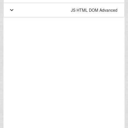
keyboard_arrow_down
JS HTML DOM Advanced