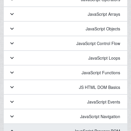
keyboard_arrow_down
JavaScript Arrays
keyboard_arrow_down
JavaScript Objects
keyboard_arrow_down
JavaScript Control Flow
keyboard_arrow_down
JavaScript Loops
keyboard_arrow_down
JavaScript Functions
keyboard_arrow_down
JS HTML DOM Basics
keyboard_arrow_down
JavaScript Events
keyboard_arrow_down
JavaScript Navigation
JavaScript Browser BOM