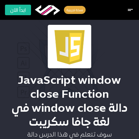
ابدأ الآن
short_text
نسخة تجريبية
JavaScript window
close Function
دالة window close في
لغة جافا سكريبت
سوف تتعلم في هذا الدرس دالة