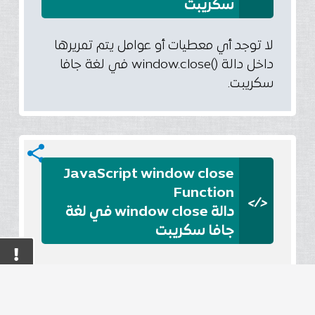
سكريبت
لا توجد أي معطيات أو عوامل يتم تمريرها
داخل دالة ()window.close في لغة جافا
سكريبت.
share
JavaScript window close
Function
</>
دالة window close في لغة
جافا سكريبت
عند النقر علي الزر سوف يتم فتح نافذة
جديدة بالعنوان المحدد داخل دالة window
open في لغة جافا سكريبت