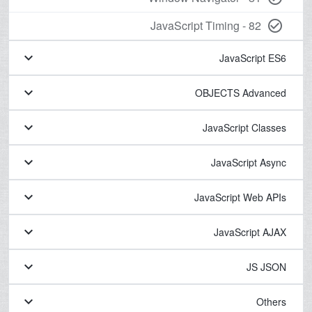
82 - JavaScript Timing
check_circle_outline
keyboard_arrow_down
JavaScript ES6
keyboard_arrow_down
OBJECTS Advanced
keyboard_arrow_down
JavaScript Classes
keyboard_arrow_down
JavaScript Async
keyboard_arrow_down
JavaScript Web APIs
keyboard_arrow_down
JavaScript AJAX
keyboard_arrow_down
JS JSON
keyboard_arrow_down
Others