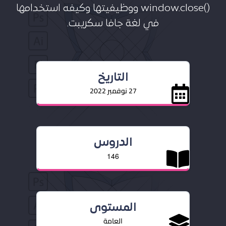
()window.close ووظيفيتها وكيفه استخدامها
في لغة جافا سكريبت.
التاريخ
27 نوفمبر 2022
الدروس
146
المستوى
العامة