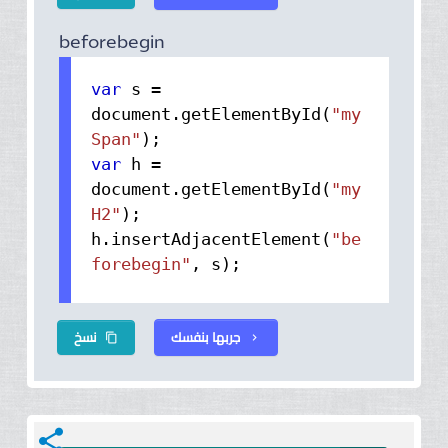
beforebegin
var
s =
document.
getElementById
(
"my
Span"
var
h =
document.
getElementById
(
"my
H2"
);
h.
insertAdjacentElement
(
"be
forebegin"
, s);
جربها بنفسك
نسخ
content_copy
chevron_right
share