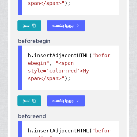
span</span>"
);
جربها بنفسك
نسخ
content_copy
chevron_right
beforebegin
h.
insertAdjacentHTML
(
"befor
ebegin"
,
"<span
style='color:red'>My
span</span>"
);
جربها بنفسك
نسخ
content_copy
chevron_right
beforeend
h.
insertAdjacentHTML
(
"befor