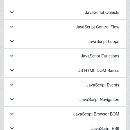
keyboard_arrow_down
JavaScript Objects
keyboard_arrow_down
JavaScript Control Flow
keyboard_arrow_down
JavaScript Loops
keyboard_arrow_down
JavaScript Functions
keyboard_arrow_down
JS HTML DOM Basics
keyboard_arrow_down
JavaScript Events
keyboard_arrow_down
JavaScript Navigation
keyboard_arrow_down
JavaScript Browser BOM
keyboard_arrow_down
JavaScript ES6