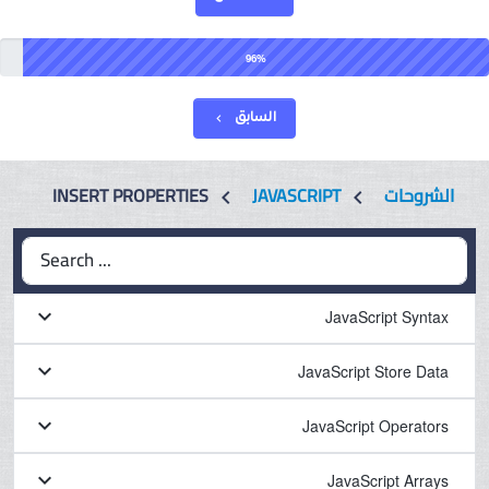
96%
السابق
chevron_left
INSERT PROPERTIES
JAVASCRIPT
الشروحات
chevron_left
chevron_left
Search ...
keyboard_arrow_down
JavaScript Syntax
keyboard_arrow_down
JavaScript Store Data
keyboard_arrow_down
JavaScript Operators
keyboard_arrow_down
JavaScript Arrays