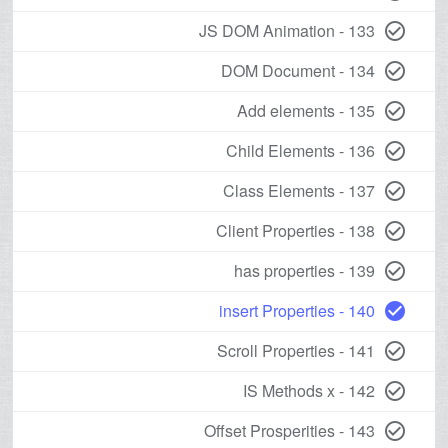
133 - JS DOM Animation
check_circle_outline
134 - DOM Document
check_circle_outline
135 - Add elements
check_circle_outline
136 - Child Elements
check_circle_outline
137 - Class Elements
check_circle_outline
138 - Client Properties
check_circle_outline
139 - has properties
check_circle_outline
140 - insert Properties
check_circle
141 - Scroll Properties
check_circle_outline
142 - IS Methods x
check_circle_outline
143 - Offset Prosperities
check_circle_outline