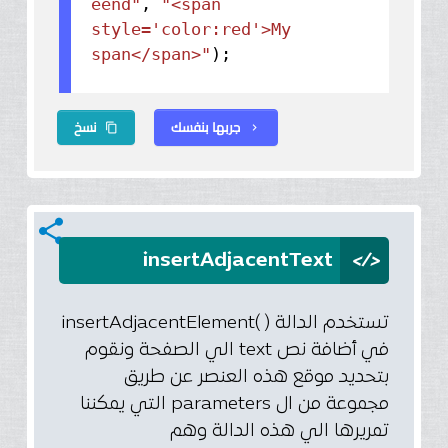
eend"
,
"<span
style='color:red'>My
span</span>"
);
جربها بنفسك
نسخ
content_copy
chevron_right
share
</>
insertAdjacentText
تستخدم الدالة ( )insertAdjacentElement
في أضافة نص text الي الصفحة ونقوم
بتحديد موقع هذه العنصر عن طريق
مجموعة من ال parameters التي يمكننا
تمريرها الي هذه الدالة وهم