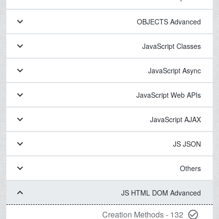
keyboard_arrow_down
OBJECTS Advanced
keyboard_arrow_down
JavaScript Classes
keyboard_arrow_down
JavaScript Async
keyboard_arrow_down
JavaScript Web APIs
keyboard_arrow_down
JavaScript AJAX
keyboard_arrow_down
JS JSON
keyboard_arrow_down
Others
keyboard_arrow_down
JS HTML DOM Advanced
132 - Creation Methods
check_circle_outline