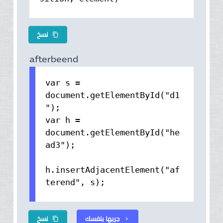
نسخ
content_copy
afterbeend
var s =
document.getElementById("d1
");
var h =
document.getElementById("he
ad3");
h.insertAdjacentElement("af
terend", s);
جربها بنفسك
نسخ
content_copy
chevron_right