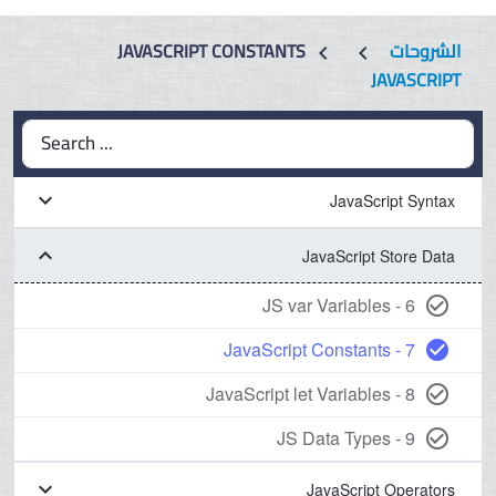
الشروحات
JAVASCRIPT CONSTANTS
chevron_left
chevron_left
JAVASCRIPT
Search ...
keyboard_arrow_down
JavaScript Syntax
keyboard_arrow_down
JavaScript Store Data
6 - JS var Variables
check_circle_outline
7 - JavaScript Constants
check_circle
8 - JavaScript let Variables
check_circle_outline
9 - JS Data Types
check_circle_outline
keyboard_arrow_down
JavaScript Operators