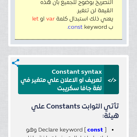
التصريح بوضوح للجميع بأن هذه
القيمة لن تتغير.
يعني ذلك استبدال كلمة
var
او
let
ب
keyword.
const
share
Constant syntax
</>
تعريف او الاعلان علي متغير في
لغة جافا سكريبت
تأتي الثوابت Constants علي
هيئة:
[
const
] Declare keyword وهو