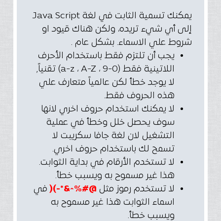
يمكنك تسمية الثابت في لغة Java Script
إلى أي شيء تريده، ولكن هناك قيود او
شروط علي الاسماء. بشكل عام .
يجب أن تلتزم فقط باستخدام الأحرف
اللاتينية فقط (0-9 ، a-z ، A-Z) تقنياً,
لا يوجد خطأ لكن عالمياً متعارف علي
هذه الحروف فقط.
لا يمكنك استخدام حروف اخري لانها
سوف يحصل خلل وخطأ في عملية
التشغيل لان لغة جافا سكريبت لا
تسمح لك باستخدام حروف اخري.
لا تستخدم الأرقام في بداية الثوابت.
هذا غير مسموح به ويسبب خطأ.
لا تستخدم رموز مثل
@#%^&*-)(
في
اسماء الثوابت هذا غير مسموح به
ويسبب خطأ.