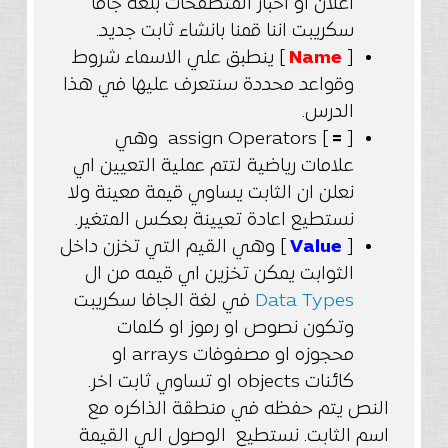
اعلان او اخبار المتصفحات بلغة جافا
سكريبت اننا قمنا بانشاء ثابت جديد.
[
Name
] ينطبق علي الاسماء شروط
وقواعد محددة سنتعرف عليها في هذا
الدرس.
[
=
] assign Operators وهي
علامات رياضية لتتم عملية التعيين اي
نعلن ان الثابت يساوي قيمة معينة ولا
نستطيع اعادة تعيينة بعكس المتغير.
[
Value
]
وهي القيم التي تخزن داخل
الثوابت يمكن تخزين اي قيمه من ال
Data Types
في لغة الجافا سكريبت
وتكون نصوص او رموز او كلمات
محجوزه او مصفوفات arrays او
كائنات objects او تساوي ثابت اخر.
النص يتم حفظه في منطقة الذاكره مع
اسم الثابت. نستطيع الوصول الي القيمة