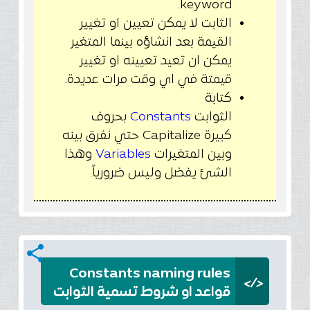
keyword.
الثابت لا يمكن تعيين او تغيير
القيمة بعد انشاؤه بينما المتغير
يمكن ان تعيد تعيينه او تغيير
قيمتة في اي وقت مرات عديدة.
كتابة
الثوابت
Constants
بحروف
كبيرة Capitalize حتي نفرق بينه
وبين المتغيرات
Variables
وهذا
الشئ يفضل وليس ضرورياً
.
share
Constants naming rules
</>
قواعد او شروط تسمية الثوابت