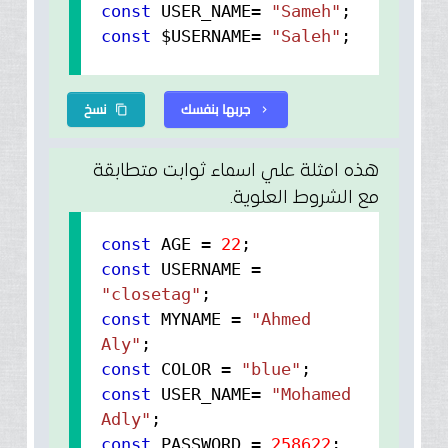
const
USER_NAME=
"Sameh"
const
$USERNAME=
"Saleh"
;
جربها بنفسك
نسخ
content_copy
chevron_right
هذه امثلة علي اسماء ثوابت متطابقة
مع الشروط العلوية.
const
AGE =
22
const
USERNAME =
"closetag"
const
MYNAME =
"Ahmed
Aly"
const
COLOR =
"blue"
const
USER_NAME=
"Mohamed
Adly"
const
PASSWORD =
258622