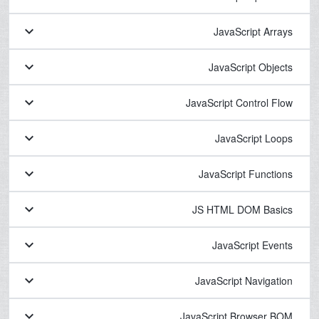
keyboard_arrow_down
JavaScript Arrays
keyboard_arrow_down
JavaScript Objects
keyboard_arrow_down
JavaScript Control Flow
keyboard_arrow_down
JavaScript Loops
keyboard_arrow_down
JavaScript Functions
keyboard_arrow_down
JS HTML DOM Basics
keyboard_arrow_down
JavaScript Events
keyboard_arrow_down
JavaScript Navigation
keyboard_arrow_down
JavaScript Browser BOM