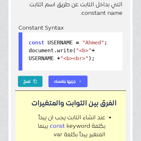
التي بداخل الثابت عن طريق اسم الثابت
constant name.
Constant Syntax
const
USERNAME =
"Ahmed"
;
document.
write
(
"<b>"
+
USERNAME +
"<b><br>"
);
جربها بنفسك
نسخ
content_copy
chevron_right
الفرق بين الثوابت والمتغيرات
عند انشاء الثابت يجب ان يبدأ
بكلمة
const
keyword بينما
المتغير يبدأ بكلمة var