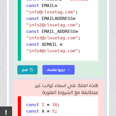
const
EMAIL=
"info@closetag.com"
const
EMAILADDRESS=
"info2@closetag.com"
const
EMAIL_ADDRESS=
"info3@closetag.com"
const
$EMAIL =
"info4@closetag.com"
;
جربها بنفسك
نسخ
content_copy
chevron_right
هذه امثلة علي اسماء ثوابت غير
متطابقة مع الشروط العلوية.
const
2
=
10
const
A =
5