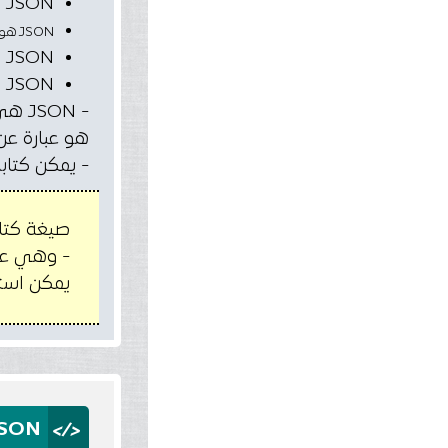
JSON هي اختصار ل "Java Script Object Notation" وهي تعني "رموز جافاسكريبت "
JSON هو تنسيق خفيف الوزن ل
JSON هي عبارة عن لغة منفصلة
JSON يطلق عليها "self-describing " اي انها ذاتية الوصف ولا تحتاج الي مفسر
هو عبارة ع
- يمكن كتابة الت
صيغة كتابة لغة ال JSON هي مشتقة من رموز ع
- وهي عبا
يمكن است
</>
JSON