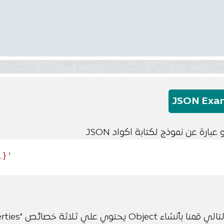
JSON Exa
بارة عن نموذج لكتابة اكواد JSON
l}'
Obje يحتوي علي ثلاثة خصائص "properties" وهما