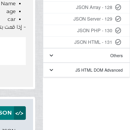
Name وقيمته "Ahmed"
128 - JSON Array
check_circle_outline
age وقيمته "30"
129 - JSON Server
check_circle_outline
car وقيمته "null"
- إذا قمت بتحليل JSON string باستخدام برنامج JavaScript ، فيمكنك
130 - JSON PHP
check_circle_outline
131 - JSON HTML
check_circle_outline
keyboard_arrow_down
Others
keyboard_arrow_down
JS HTML DOM Advanced
</>
SON?