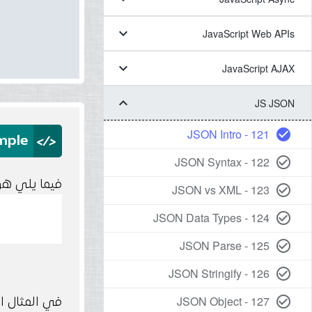
keyboard_arrow_down
JavaScript Web APIs
keyboard_arrow_down
JavaScript AJAX
keyboard_arrow_down
JS JSON
121 - JSON Intro
check_circle
</>
mple
122 - JSON Syntax
check_circle_outline
فيما يلي هو ع
123 - JSON vs XML
check_circle_outline
124 - JSON Data Types
check_circle_outline
125 - JSON Parse
check_circle_outline
126 - JSON Stringify
check_circle_outline
127 - JSON Object
check_circle_outline
في المثال التالي قمنا بأنشاء ct