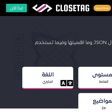
CLOSETAG
ابدأ الآن
نسخة تجريبية
خدم
لمستوى
اللغة
العامة
انجليزي
لمواضيع
24