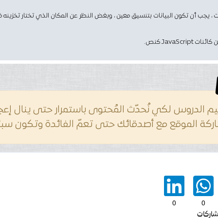
ات ، يجب أن تكون البيانات بتنسيق معين ، وبغض النظر عن المكان الذي تختار تخزينه
م الدروس لكي نُحدّث المُحتوى باستمرار حتى ينال إعج
كة الموقع مع أصدقائك حتى تعمّ الفائدة وتكون سببً
0
0
شاركات