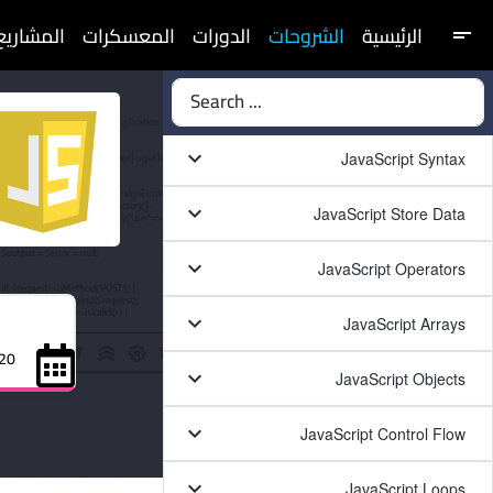
الرئيسية
الشروحات
الدورات
المعسكرات
المشاريع
short_text
Search ...
keyboard_arrow_down
JavaScript Syntax
keyboard_arrow_down
JavaScript Store Data
keyboard_arrow_down
JavaScript Operators
keyboard_arrow_down
JavaScript Arrays
20 نوفمبر 21
keyboard_arrow_down
JavaScript Objects
keyboard_arrow_down
JavaScript Control Flow
keyboard_arrow_down
JavaScript Loops