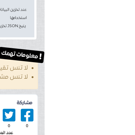
عند تخزين البيان
استخدامها
يتيح JSON تخزين كائنات JavaScript كنص.
معلومات تهمك
لا تنس تقيي
لا تنس مشار
مشاركة
0
0
عدد الم