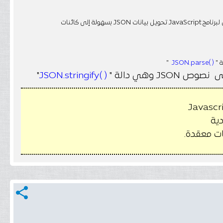
يتشابه طريقة كتابة رموز JSON مع التعليمات البرمجية لإنشاء كائنات JavaScript. ولهذا السبب يمكن لبرنامج JavaScript تحويل بيانات JSON بسهولة إلى كائنات
"
( )JSON.parse
"
( )JSON.stringify
ات معقدة.
share