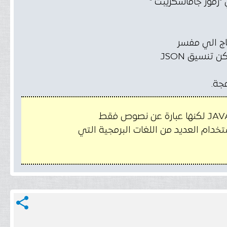
- JSON هي صيغة مشتقة من syntax بناء جملة كائن JavaScript ، لكن تنسيق JSON
تخدام العديد من اللغات البرمجية التي
share