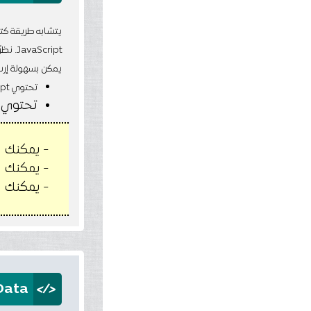
JavaScript. نظرًا لأن التنسيق نصي فقط ،
يمكن بسهولة إرسال بيانات JSON بين أجهزة الكمبيوتر 
تحتوي JavaScript على دالة مضمنة لتحويل نصوص JSON إلى كائنات JavaScript وهي دالة "
تحتوي JavaScript على دالة مضمنة لتحويلكائنات JavaScript إلى نصوص JSON وهي د
- يمكنك است
- يمكنك ارسال java script object الي ال
- يمكنك ا
</>
Data