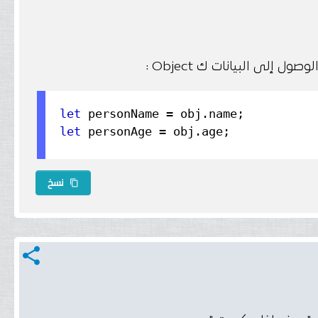
let
 personName = obj.
name
let
 personAge = obj.
age
;
نسخ
content_copy
share