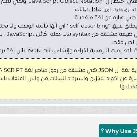
تبادل بيانات
ن نص فقط.
عليمات البرمجية لقراءة وإنشاء بيانات JSON بأي لغة برمجة.
ناصر لغة JAVA SCRIPT لكنها عبارة عن نصوص فقط
رة عن اكواد لتخزين واسترداد البيانات من والي الملفات باس
خدامها
Why Use  ؟