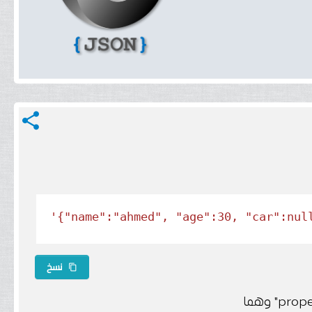
share
'{"name":"ahmed", "age":30, "car":nul
نسخ
content_copy