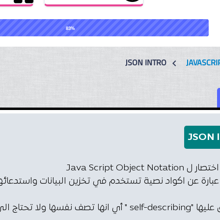
83%
JSON INTRO
JAVASCRI
chevron_left
JSON I
ي عبارة عن اكواد نصية تستخدم في تخزين البيانات واستدعائ