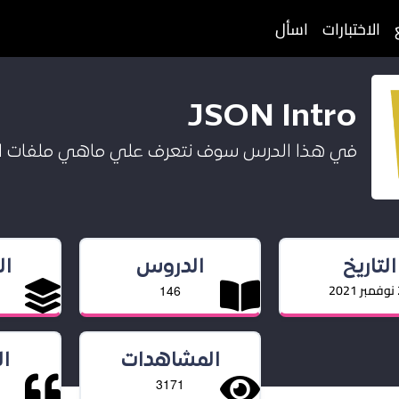
الاختبارات
اسأل
JSON Intro
في هذا الدرس سوف نتعرف علي ماهي ملفات ال JSON وما اهميتها وفيما تست
التاريخ
الدروس
ا
20
146
المشاهدات
ا
3171