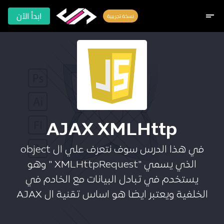
ابدأ الآن
short_text
نسخة تجريبية
AJAX XMLHttp
في هذا الدرس سوف نتعرف علي ال object
الذي يسمي "XMLHttpRequest " وهو
يستخدم في تبادل البيانات مع الخادم في
الخلفية ويعتبر ايضا هو اساس تقنية ال AJAX