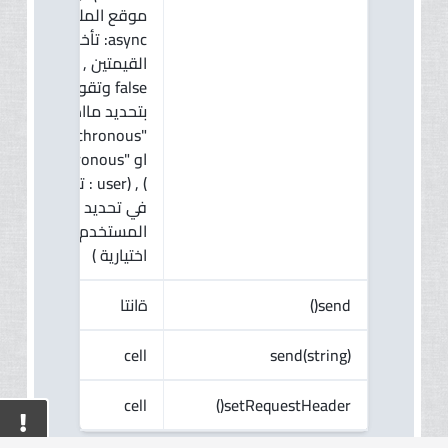
موقع الملف ) , (
async: تأخذ احدي
القيمتين true ,
false وتقوم
بتحديد مااذا كانت
"asynchronous "
او "synchronous"
) , (user : تستخدم
في تحديد اسم
المستخدم وهي
اختيارية )
ةانتا
send()
cell
send(string)
cell
setRequestHeader()