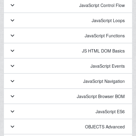
keyboard_arrow_down
JavaScript Control Flow
keyboard_arrow_down
JavaScript Loops
keyboard_arrow_down
JavaScript Functions
keyboard_arrow_down
JS HTML DOM Basics
keyboard_arrow_down
JavaScript Events
keyboard_arrow_down
JavaScript Navigation
keyboard_arrow_down
JavaScript Browser BOM
keyboard_arrow_down
JavaScript ES6
keyboard_arrow_down
OBJECTS Advanced