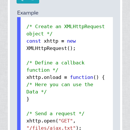
Example
/* Create an XMLHttpRequest
object */
const
xhttp =
new
XMLHttpRequest();
/* Define a callback
function */
xhttp.
onload
=
function
() {
/* Here you can use the
Data */
}
/* Send a request */
xhttp.
open
(
"GET"
,
"/files/ajax.txt"
);