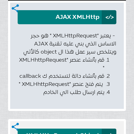
share
</>
AJAX XMLHttp
- يعتبر "XMLHttpRequest " هو حجر
الاساس الذي بني عليه تقنية AJAX
ويتلخص سير عمل هذا ال object كالأتي
قم بأنشاء عنصر "XMLHhttpRequest
"
قم بأنشاء دالة لتستخدم ك callback
يتم فتح عنصر "XMLHhttpRequest "
يتم ارسال طلب الي الخادم
share