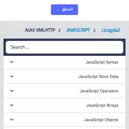
السابق
chevron_left
AJAX XMLHTTP
JAVASCRIPT
الشروحات
chevron_left
chevron_left
Search ...
keyboard_arrow_down
JavaScript Syntax
keyboard_arrow_down
JavaScript Store Data
keyboard_arrow_down
JavaScript Operators
keyboard_arrow_down
JavaScript Arrays
keyboard_arrow_down
JavaScript Objects