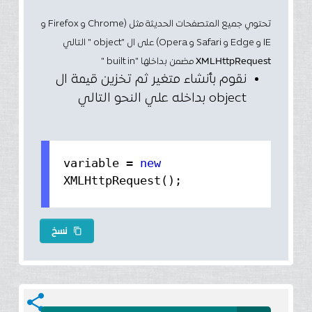
تحتوي جميع المتصفحات الحديثة مثل (Chrome و Firefox و
IE و Edge و Safari و Opera) على ال "object " التالي
مضمن بداخلها "built in "
XMLHttpRequest
نقوم بأنشاء متغير ثم تخزين قيمة ال
object بداخله علي النحو التالي
variable =
new
XMLHttpRequest();
نسخ
content_copy
share