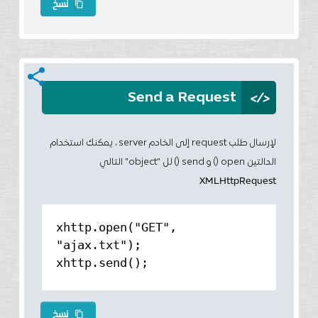
نسخ
content_copy
share
</>
Send a Request
لإرسال طلب request إلى الخادم server ، يمكنك استخدام
الدالتين open () و send () لل "object" التالي
XMLHttpRequest
xhttp.open("GET",
"ajax.txt");
xhttp.send();
نسخ
content_copy