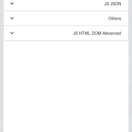
keyboard_arrow_down
JS JSON
keyboard_arrow_down
Others
keyboard_arrow_down
JS HTML DOM Advanced