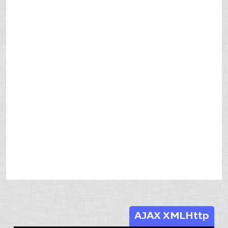
AJAX XMLHttp