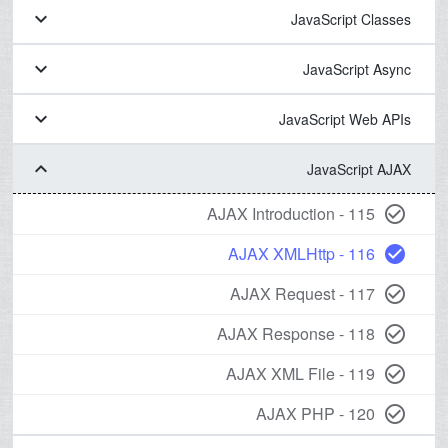
keyboard_arrow_down
JavaScript Classes
keyboard_arrow_down
JavaScript Async
keyboard_arrow_down
JavaScript Web APIs
keyboard_arrow_down
JavaScript AJAX
115 - AJAX Introduction
check_circle_outline
116 - AJAX XMLHttp
check_circle
117 - AJAX Request
check_circle_outline
118 - AJAX Response
check_circle_outline
119 - AJAX XML File
check_circle_outline
120 - AJAX PHP
check_circle_outline