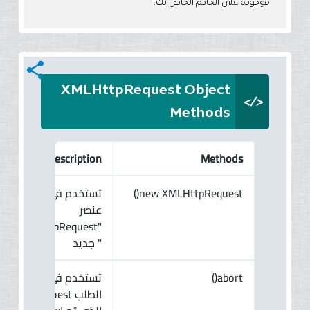
موجودة على الخادم الخاص بك.
share
XMLHttpRequest Object
</>
Methods
Description
Methods
تستخدم في انشاء
new XMLHttpRequest()
عنصر
"XMLHttpRequest
" جديد
تستخدم في الغاء
abort()
الطلب Request